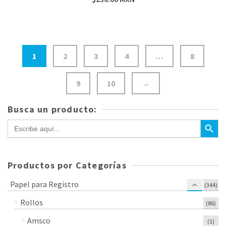
1
2
3
4
…
8
9
10
→
Busca un producto:
Botón de bús
Buscar:
Productos por Categorías
Papel para Registro
(344)
Rollos
(86)
Amsco
(1)