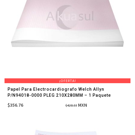
¡OFERTA!
Papel Para Electrocardiografo Welch Allyn
P/N94018-0000 PLEG 210X280MM – 1 Paquete
El
El
$
356.76
MXN
$
428.33
precio
precio
original
actual
era:
es:
$428.33.
$356.76.