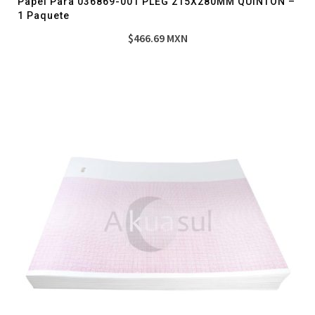
Papel Para 036869-001 PLEG 215X280MM QUINTON –
1 Paquete
$
466.69
MXN