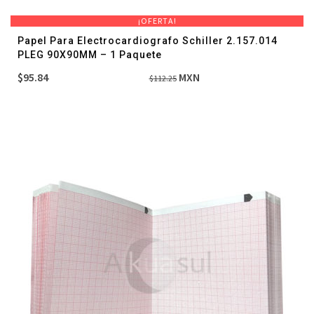
¡OFERTA!
Papel Para Electrocardiografo Schiller 2.157.014
PLEG 90X90MM – 1 Paquete
El
El
$
95.84
MXN
$
112.25
precio
precio
original
actual
era:
es:
$112.25.
$95.84.