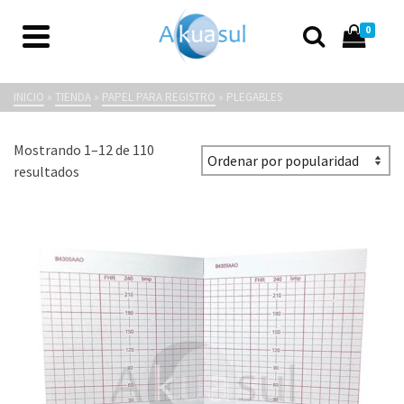
0
Plegables
INICIO
»
TIENDA
»
PAPEL PARA REGISTRO
»
PLEGABLES
Mostrando 1–12 de 110
Ordenado
resultados
por
popularidad