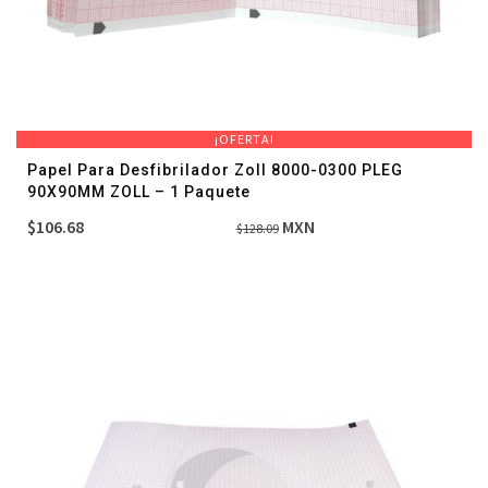
¡OFERTA!
Papel Para Desfibrilador Zoll 8000-0300 PLEG
90X90MM ZOLL – 1 Paquete
El
El
$
106.68
MXN
$
128.09
precio
precio
original
actual
era:
es:
$128.09.
$106.68.