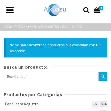
0
YEW
INICIO
»
TIENDA
»
PAPEL PARA REGISTRO
»
ROLLOS
»
YEW
No se han encontrado productos que coincidan con tu
selección.
Busca un producto:
Botón de bús
Buscar:
Productos por Categorías
Papel para Registro
(344)