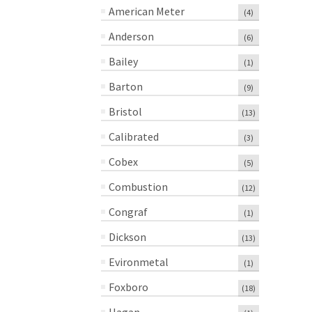
American Meter
(4)
Anderson
(6)
Bailey
(1)
Barton
(9)
Bristol
(13)
Calibrated
(3)
Cobex
(5)
Combustion
(12)
Congraf
(1)
Dickson
(13)
Evironmetal
(1)
Foxboro
(18)