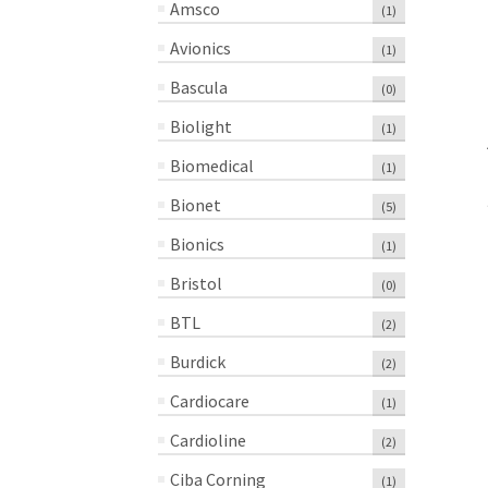
Amsco
(1)
Avionics
(1)
Bascula
(0)
Biolight
(1)
Biomedical
(1)
Bionet
(5)
Bionics
(1)
Bristol
(0)
BTL
(2)
Burdick
(2)
Cardiocare
(1)
Cardioline
(2)
Ciba Corning
(1)