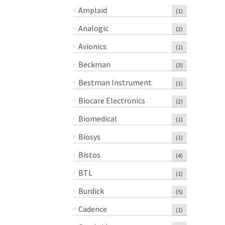
Amplaid
(1)
Analogic
(2)
Avionics
(1)
Beckman
(3)
Bestman Instrument
(1)
Biocare Electronics
(2)
Biomedical
(1)
Biosys
(1)
Bistos
(4)
BTL
(1)
Burdick
(5)
Cadence
(1)