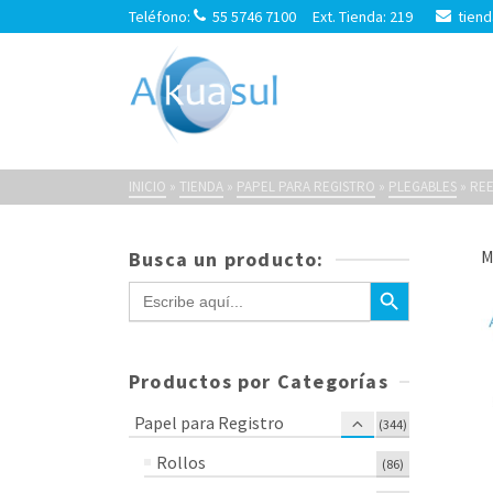
Teléfono:
55 5746 7100 Ext. Tienda: 219
tiend
Reega Alvar
INICIO
»
TIENDA
»
PAPEL PARA REGISTRO
»
PLEGABLES
»
REE
M
Busca un producto:
Botón de búsqueda
Buscar:
Productos por Categorías
Papel para Registro
(344)
Rollos
(86)