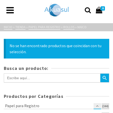
0
Maico
INICIO
»
TIENDA
»
PAPEL PARA REGISTRO
»
ROLLOS
»
MAICO
No se han encontrado productos que coincidan con tu
selección.
Busca un producto:
Botón de bús
Buscar:
Productos por Categorías
Papel para Registro
(344)