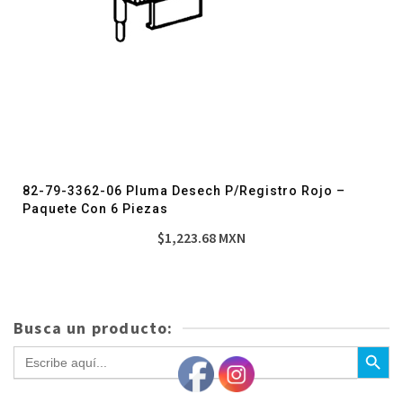
82-79-3362-06 Pluma Desech P/Registro Rojo –
Paquete Con 6 Piezas
$
1,223.68
MXN
Busca un producto:
Botón de bús
Buscar: