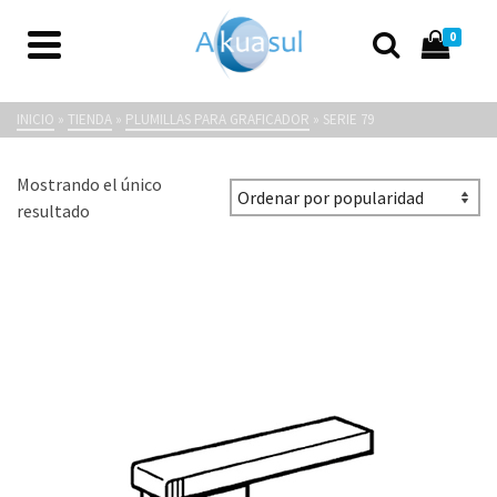
0
Serie 79
INICIO
»
TIENDA
»
PLUMILLAS PARA GRAFICADOR
»
SERIE 79
Mostrando el único
resultado