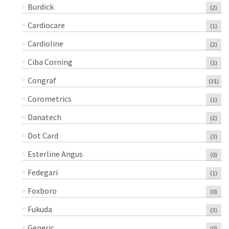
Burdick
(2)
Cardiocare
(1)
Cardioline
(2)
Ciba Corning
(1)
Congraf
(31)
Corometrics
(1)
Danatech
(2)
Dot Card
(3)
Esterline Angus
(0)
Fedegari
(1)
Foxboro
(0)
Fukuda
(3)
Generic
(0)