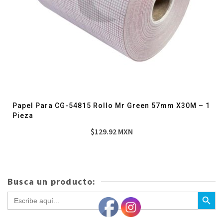
Papel Para CG-54815 Rollo Mr Green 57mm X30M – 1
Pieza
$
129.92
MXN
Busca un producto:
Botón de bús
Buscar: