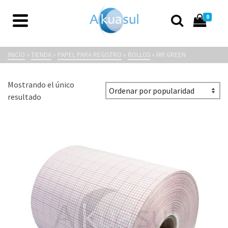
0
Mr Green
INICIO
»
TIENDA
»
PAPEL PARA REGISTRO
»
ROLLOS
»
MR GREEN
Mostrando el único
resultado