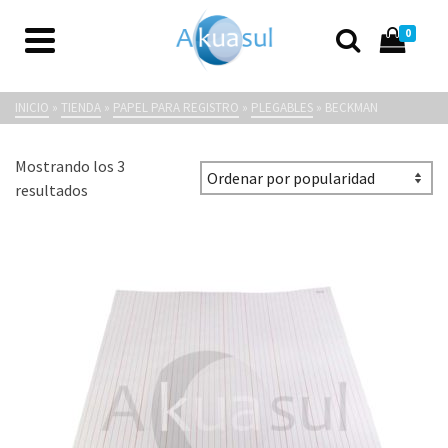
0
Beckman
INICIO
»
TIENDA
»
PAPEL PARA REGISTRO
»
PLEGABLES
»
BECKMAN
Mostrando los 3
Ordenado
resultados
por
popularidad