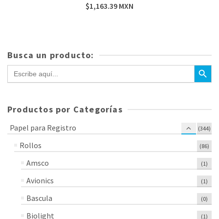
$
1,163.39
MXN
Busca un producto:
Botón de bús
Buscar:
Productos por Categorías
Papel para Registro
(344)
Rollos
(86)
Amsco
(1)
Avionics
(1)
Bascula
(0)
Biolight
(1)