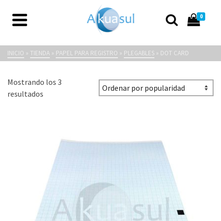
0
Dot Card
INICIO
»
TIENDA
»
PAPEL PARA REGISTRO
»
PLEGABLES
»
DOT CARD
Mostrando los 3
Ordenado
resultados
por
popularidad