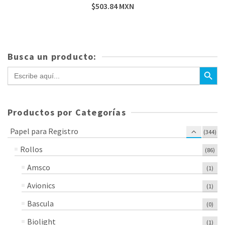
$
503.84
MXN
Busca un producto:
Botón de bús
Buscar:
Productos por Categorías
Papel para Registro
(344)
Rollos
(86)
Amsco
(1)
Avionics
(1)
Bascula
(0)
Biolight
(1)