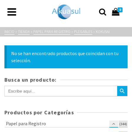
0
Kokusai
INICIO
»
TIENDA
»
PAPEL PARA REGISTRO
»
PLEGABLES
»
KOKUSAI
No se han encontrado productos que coincidan con tu
selección.
Busca un producto:
Botón de bús
Buscar:
Productos por Categorías
Papel para Registro
(344)