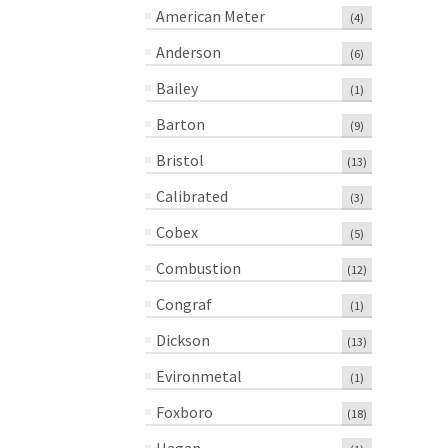
American Meter
(4)
Anderson
(6)
Bailey
(1)
Barton
(9)
Bristol
(13)
Calibrated
(3)
Cobex
(5)
Combustion
(12)
Congraf
(1)
Dickson
(13)
Evironmetal
(1)
Foxboro
(18)