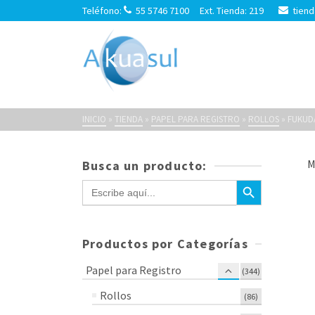
Teléfono:
55 5746 7100 Ext. Tienda: 219
tiend
Fukuda
INICIO
»
TIENDA
»
PAPEL PARA REGISTRO
»
ROLLOS
»
FUKUD
M
Busca un producto:
Botón de búsqueda
Buscar:
Productos por Categorías
Papel para Registro
(344)
Rollos
(86)