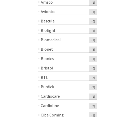
Amsco
(1)
Avionics
(1)
Bascula
(0)
Biolight
(1)
Biomedical
(1)
Bionet
(5)
Bionics
(1)
Bristol
(0)
BTL
(2)
Burdick
(2)
Cardiocare
(1)
Cardioline
(2)
Ciba Corning
(1)