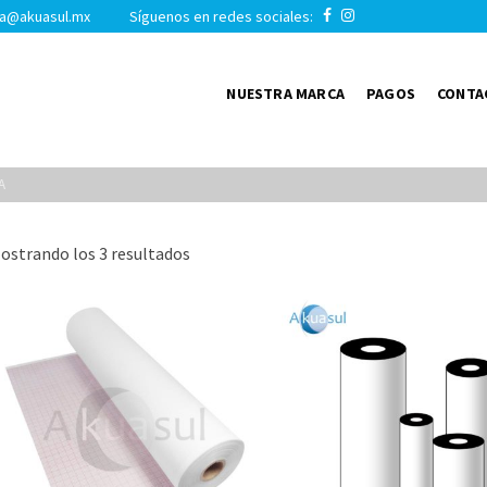
a@akuasul.mx Síguenos en redes sociales:
NUESTRA MARCA
PAGOS
CONTA
A
Ordenado
ostrando los 3 resultados
por
popularidad