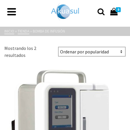
0
Bomba de infusión
INICIO
»
TIENDA
»
BOMBA DE INFUSIÓN
Mostrando los 2
Ordenado
resultados
por
popularidad