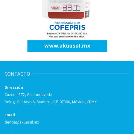
CONTACTO
Dirección
Cuzco #872, Col. Lindavista
Deleg. Gustavo A. Madero, C.P. 07300, México, CDMX
Email
tienda@akuasul.mx