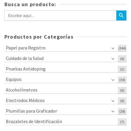
Busca un producto:
Botón de bús
Buscar:
Productos por Categorías
Papel para Registro
(344)
Cuidado de la Salud
(6)
Pruebas Antidoping
(2)
Equipos
(34)
Alcoholímetros
(6)
Electrodos Médicos
(6)
Plumillas para Graficador
(28)
Brazaletes de Identificación
(7)