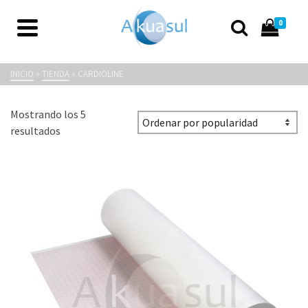
0
Cardioline
INICIO
»
TIENDA
»
CARDIOLINE
Mostrando los 5
Ordenado
resultados
por
popularidad