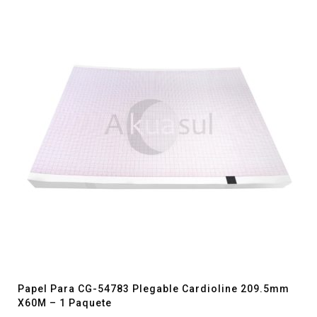
$283.76.
$236.43.
Papel Para CG-54783 Plegable Cardioline 209.5mm
X60M – 1 Paquete