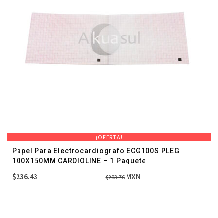
¡OFERTA!
Papel Para Electrocardiografo ECG100S PLEG
100X150MM CARDIOLINE – 1 Paquete
El
El
$
236.43
MXN
$
283.76
precio
precio
original
actual
era:
es: