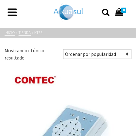
0
KT88
INICIO
»
TIENDA
»
KT88
Mostrando el único
resultado