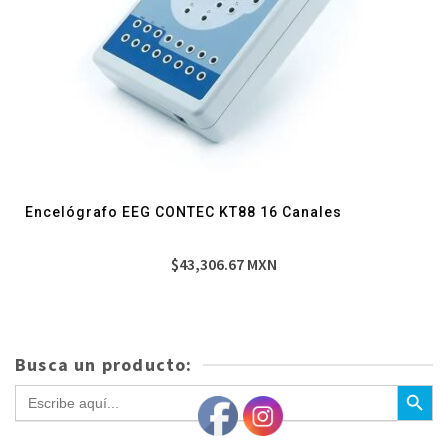
Encelógrafo EEG CONTEC KT88 16 Canales
$
43,306.67
MXN
Busca un producto:
Botón de bús
Buscar: