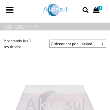
0
Philips
INICIO
»
TIENDA
»
PHILIPS
Mostrando los 3
Ordenado
resultados
por
popularidad