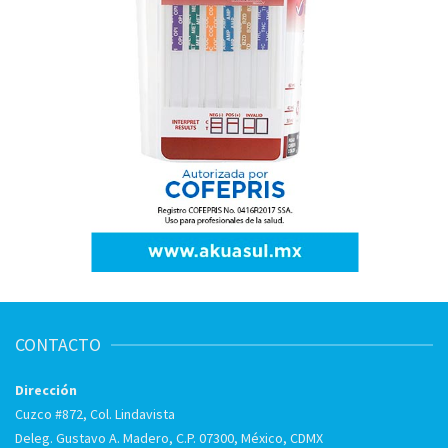
CONTACTO
Dirección
Cuzco #872, Col. Lindavista
Deleg. Gustavo A. Madero, C.P. 07300, México, CDMX