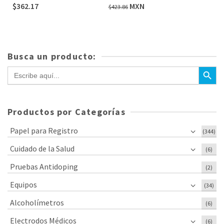
El
El
$
362.17
MXN
$
423.86
precio
precio
original
actual
era:
es:
$423.86.
$362.17.
Busca un producto:
Botón de bús
Buscar:
Productos por Categorías
Papel para Registro
(344)
Cuidado de la Salud
(6)
Pruebas Antidoping
(2)
Equipos
(34)
Alcoholímetros
(6)
Electrodos Médicos
(6)