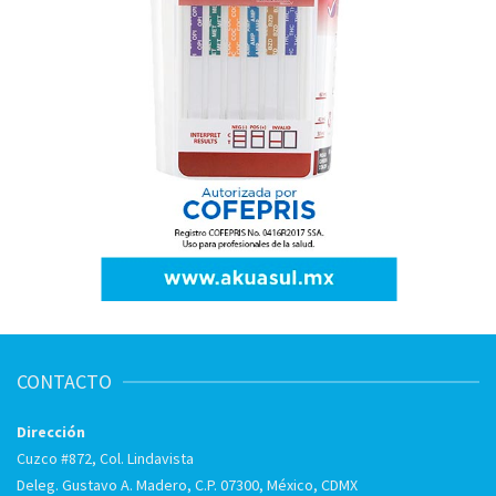
CONTACTO
Dirección
Cuzco #872, Col. Lindavista
Deleg. Gustavo A. Madero, C.P. 07300, México, CDMX