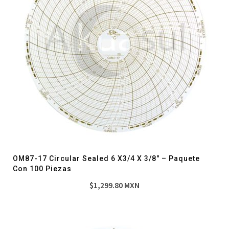
OM87-17 Circular Sealed 6 X3/4 X 3/8″ – Paquete
Con 100 Piezas
$
1,299.80
MXN