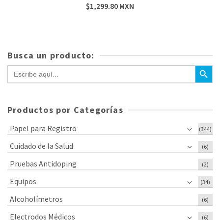
$
1,299.80
MXN
Busca un producto:
Botón de bús
Buscar:
Productos por Categorías
Papel para Registro
(344)
Cuidado de la Salud
(6)
Pruebas Antidoping
(2)
Equipos
(34)
Alcoholímetros
(6)
Electrodos Médicos
(6)