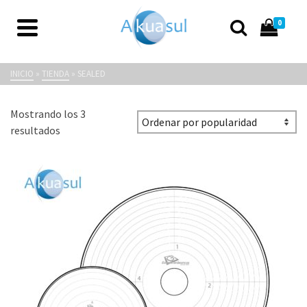
0
Sealed
INICIO
»
TIENDA
»
SEALED
Mostrando los 3
Ordenado
resultados
por
popularidad