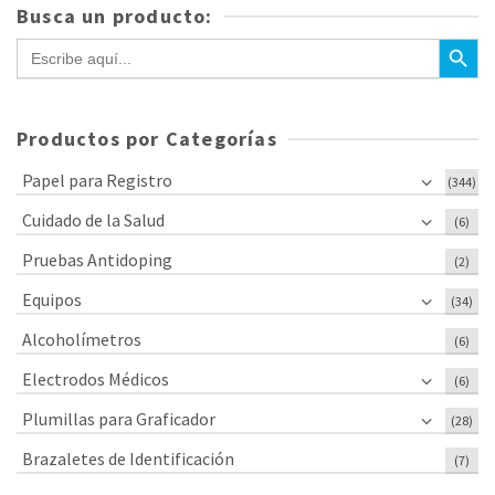
Busca un producto:
Botón de bús
Buscar:
Productos por Categorías
Papel para Registro
(344)
Cuidado de la Salud
(6)
Pruebas Antidoping
(2)
Equipos
(34)
Alcoholímetros
(6)
Electrodos Médicos
(6)
Plumillas para Graficador
(28)
Brazaletes de Identificación
(7)