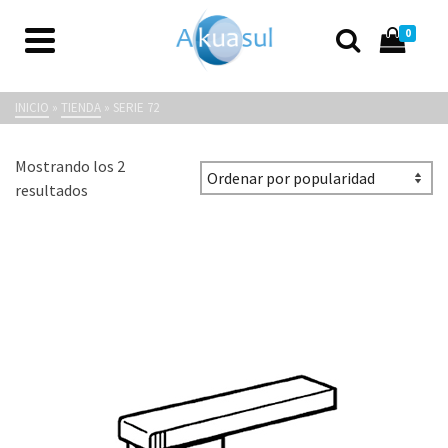
0
Serie 72
INICIO
»
TIENDA
»
SERIE 72
Mostrando los 2
Ordenado
resultados
por
popularidad