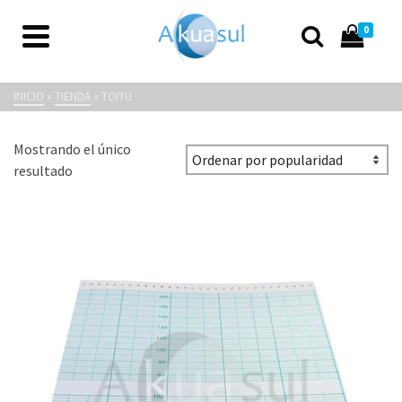
0
Toitu
INICIO
»
TIENDA
»
TOITU
Mostrando el único
resultado