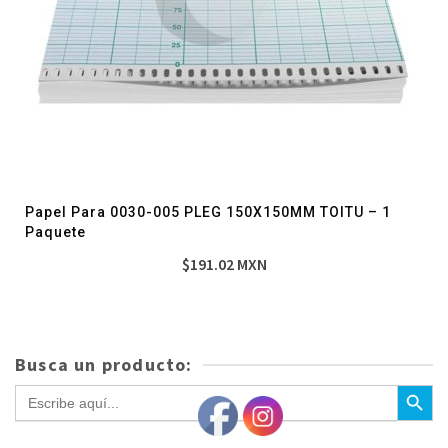
Papel Para 0030-005 PLEG 150X150MM TOITU – 1
Paquete
$
191.02
MXN
Busca un producto:
Botón de bús
Buscar: