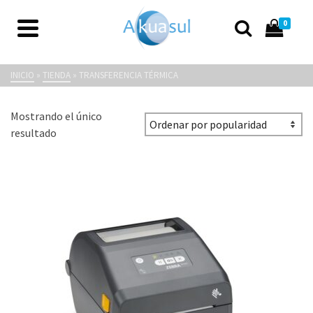
0
Transferencia Térmica
INICIO
»
TIENDA
»
TRANSFERENCIA TÉRMICA
Mostrando el único
resultado