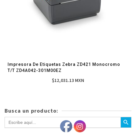
Impresora De Etiquetas Zebra ZD421 Monocromo
T/T ZD4A042-301M00EZ
$
12,031.13
MXN
Busca un producto:
Botón de bús
Buscar: