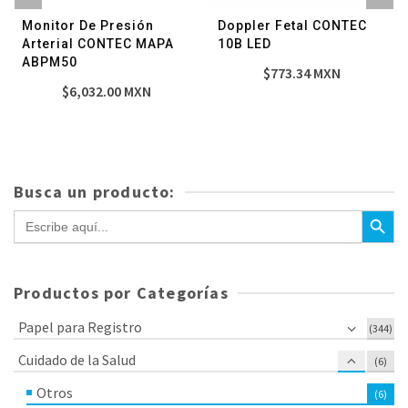
Monitor De Presión
Doppler Fetal CONTEC
Arterial CONTEC MAPA
10B LED
ABPM50
$
773.34
MXN
$
6,032.00
MXN
Busca un producto:
Botón de bús
Buscar:
Productos por Categorías
Papel para Registro
(344)
Cuidado de la Salud
(6)
Otros
(6)