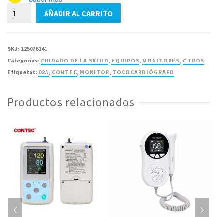
Monitor
AÑADIR AL CARRITO
Portatil
CONTEC
08A
SKU:
125076141
de
Categorías:
CUIDADO DE LA SALUD
,
EQUIPOS
,
MONITORES
,
OTROS
3
Etiquetas:
08A
,
CONTEC
,
MONITOR
,
TOCOCARDIÓGRAFO
Derivaciones
cantidad
Productos relacionados