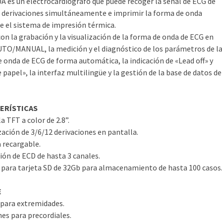
A es un electrocardiógrafo que puede recoger la señal de ECG de
 derivaciones simultáneamente e imprimir la forma de onda
 el sistema de impresión térmica.
on la grabación y la visualización de la forma de onda de ECG en
TO/MANUAL, la medición y el diagnóstico de los parámetros de l
 onda de ECG de forma automática, la indicación de «Lead off» y
e papel», la interfaz multilingüe y la gestión de la base de datos de
ERÍSTICAS
a TFT a color de 2.8”.
ización de 3/6/12 derivaciones en pantalla.
a recargable.
ión de ECD de hasta 3 canales.
 para tarjeta SD de 32Gb para almacenamiento de hasta 100 casos
E
 para extremidades.
es para precordiales.