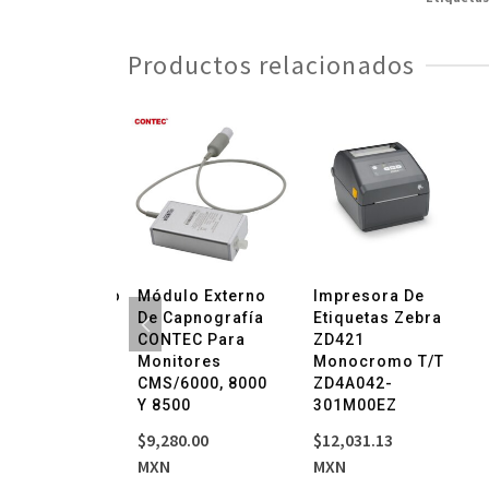
Productos relacionados
trocardiógrafo
Módulo Externo
Impresora De
 Canales
De Capnografía
Etiquetas Zebra
TEC
CONTEC Para
ZD421
600G
Monitores
Monocromo T/T
CMS/6000, 8000
ZD4A042-
704.00
Y 8500
301M00EZ
$
9,280.00
$
12,031.13
MXN
MXN