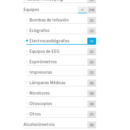
Equipos
(34)
Bombas de Infusión
(2)
a
Ecógrafos
(1)
Electrocardiógrafos
(4)
Equipos de EEG
(2)
Espirómetros
(3)
Impresoras
(3)
Lámparas Médicas
(6)
Monitores
(9)
.
Otoscopios
(0)
Otros
(7)
Alcoholímetros
(6)