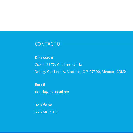
CONTACTO
Dirección
Cuzco #872, Col. Lindavista
Deleg. Gustavo A. Madero, C.P. 07300, México, CDMX
Email
tienda@akuasul.mx
Teléfono
55 5746 7100