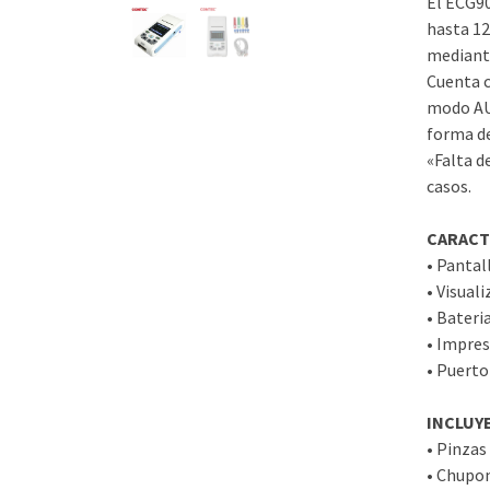
El ECG90
hasta 12
mediante
Cuenta c
modo AU
forma de
«Falta d
casos.
CARACT
• Pantall
• Visual
• Bateri
• Impres
• Puerto
INCLUY
• Pinzas
• Chupon