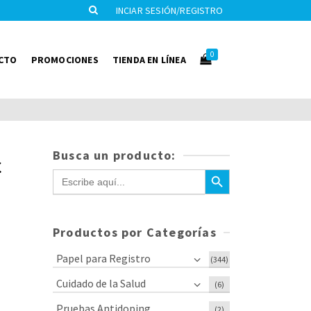
INCIAR SESIÓN/REGISTRO
0
CTO
PROMOCIONES
TIENDA EN LÍNEA
Busca un producto:
C
Botón de búsqueda
Buscar:
Productos por Categorías
Papel para Registro
(344)
Cuidado de la Salud
(6)
Pruebas Antidoping
(2)