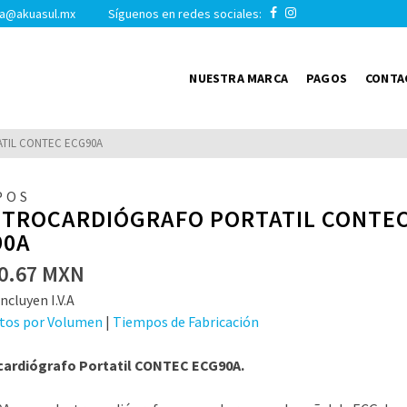
a@akuasul.mx Síguenos en redes sociales:
NUESTRA MARCA
PAGOS
CONTA
TIL CONTEC ECG90A
POS
CTROCARDIÓGRAFO PORTATIL CONTE
90A
0.67
MXN
ncluyen I.V.A
tos por Volumen
|
Tiempos de Fabricación
cardiógrafo Portatil CONTEC ECG90A.