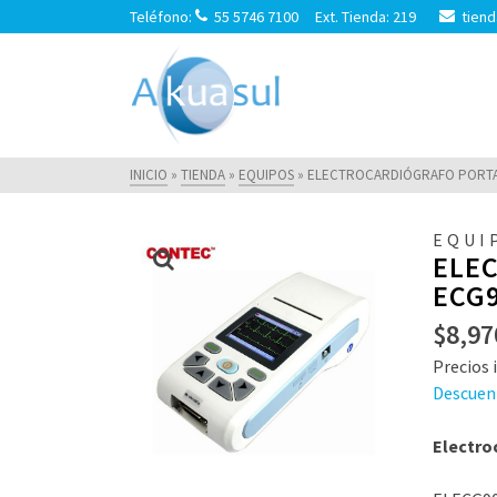
Teléfono:
55 5746 7100 Ext. Tienda: 219
tiend
INICIO
»
TIENDA
»
EQUIPOS
»
ELECTROCARDIÓGRAFO PORTA
EQUI
ELE
ECG
$
8,97
Precios i
Descuen
Electro