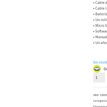
• Cable 
• Cable 
• Baterí
• Un rol
• Micro 
• Softwa
• Manual
• Un año
Sin stock
C
Electroc
Portatil
CONTE
ECG90A
SKU:
1250
cantida
Categoría
Etiquetas