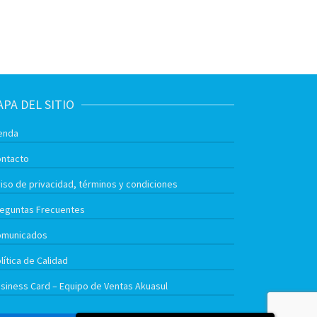
PA DEL SITIO
enda
ntacto
iso de privacidad, términos y condiciones
eguntas Frecuentes
omunicados
lítica de Calidad
siness Card – Equipo de Ventas Akuasul