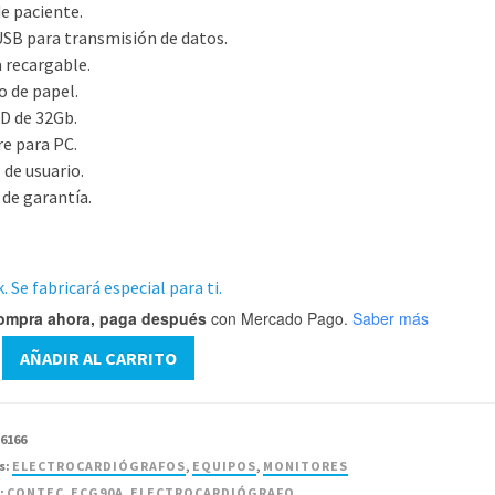
de paciente.
USB para transmisión de datos.
a recargable.
lo de papel.
SD de 32Gb.
re para PC.
 de usuario.
 de garantía.
. Se fabricará especial para ti.
ompra ahora, paga después
con Mercado Pago.
Saber más
ardiógrafo
AÑADIR AL CARRITO
C
76166
d
s:
ELECTROCARDIÓGRAFOS
,
EQUIPOS
,
MONITORES
:
CONTEC
,
ECG90A
,
ELECTROCARDIÓGRAFO