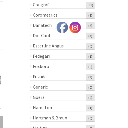
Congraf
(31)
Corometrics
(1)
Danatech
(2)
Dot Card
(3)
Esterline Angus
(0)
Fedegari
(1)
Foxboro
(0)
Fukuda
(3)
Generic
(0)
Goerz
(0)
¡OFERTA!
¡OFERTA
Hamilton
(1)
r
Papel Para
Papel Para
Papel Para
Electrocardiografo
Electrocardiografo
Electrocard
Hartman & Braun
(0)
Kenz R112X27Z
Burdick
Welch Allyn
Plegable
P/N007958-19M
P/N94018-0