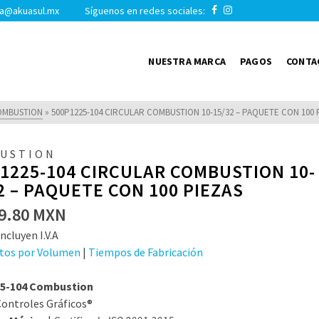
a@akuasul.mx Síguenos en redes sociales:
NUESTRA MARCA
PAGOS
CONTA
OMBUSTION
»
500P1225-104 CIRCULAR COMBUSTION 10-15/32 – PAQUETE CON 100 
USTION
1225-104 CIRCULAR COMBUSTION 10-
2 – PAQUETE CON 100 PIEZAS
9.80
MXN
ncluyen I.V.A
tos por Volumen
|
Tiempos de Fabricación
5-104 Combustion
ontroles Gráficos®