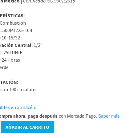
n México
|
Certificado ISO 9001:2015
ERÍSTICAS:
Combustion
:
500P1225-104
:
10-15/32
ración Central:
1/2″
0-250 UNIF
:
24 Horas
erde
TACIÓN:
con 100 circulares.
ibles en almacén.
ompra ahora, paga después
con Mercado Pago.
Saber más
5-
AÑADIR AL CARRITO