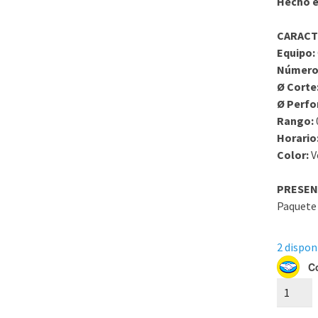
Hecho e
CARACT
Equipo:
Número
Ø Corte
Ø Perfo
Rango:
Horario
Color:
V
PRESEN
Paquete 
2 dispon
C
500P122
104