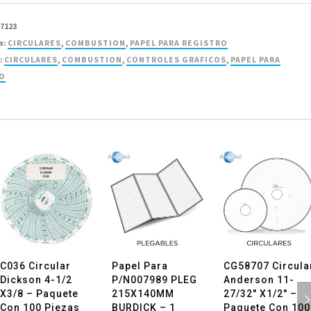
tion
77123
s:
CIRCULARES
,
COMBUSTION
,
PAPEL PARA REGISTRO
:
CIRCULARES
,
COMBUSTION
,
CONTROLES GRAFICOS
,
PAPEL PARA
RO
d
C036 Circular
Papel Para
CG58707 Circula
Dickson 4-1/2
P/N007989 PLEG
Anderson 11-
X3/8 – Paquete
215X140MM
27/32″ X1/2″ –
Con 100 Piezas
BURDICK – 1
Paquete Con 100