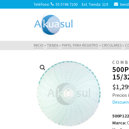
Teléfono:
55 5746 7100 Ext. Tienda: 219
tiend
INICIO
»
TIENDA
»
PAPEL PARA REGISTRO
»
CIRCULARES
»
C
COMB
500P
15/3
$
1,29
Precios i
Descuen
500P122
Marca:
C