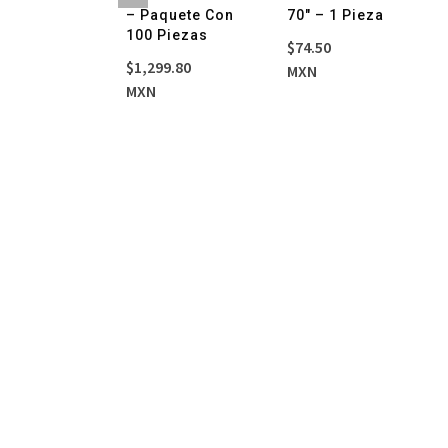
G
– Paquete Con
70″ – 1 Pieza
X280MM – 1
100 Piezas
$
74.50
ete
$
1,299.80
MXN
El
El
33
MXN
precio
precio
.76
original
actual
era:
es:
$428.33.
$356.76.