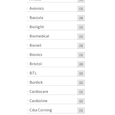
Avionics
(1)
Bascula
(0)
Biolight
(1)
Biomedical
(1)
Bionet
(5)
Bionics
(1)
Bristol
(0)
BTL
(2)
Burdick
(2)
Cardiocare
(1)
Cardioline
(2)
Ciba Corning
(1)