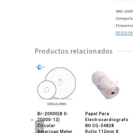
Circular
Combus
SKU:
1110
10-
Categoría
15/32
Etiquetas
-
REGIST
Paquete
con
Productos relacionados
100
Piezas
cantida
¡OFERTA!
l Para
Br-20000(B 0-
Papel Para
trocardiografo
20000-12)
Electrocardiografo
h Allyn
Circular
Btl CG-54828
94018-0000
American Meter
Rollo 112mm X