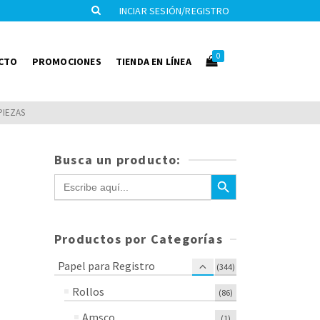
INCIAR SESIÓN/REGISTRO
0
CTO
PROMOCIONES
TIENDA EN LÍNEA
PIEZAS
Busca un producto:
Botón de búsqueda
Buscar:
Productos por Categorías
Papel para Registro
(344)
Rollos
(86)
Amsco
(1)