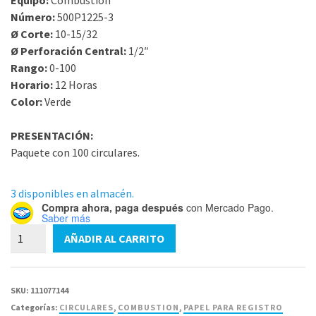
Equipo:
Combustion
Número:
500P1225-3
Ø Corte:
10-15/32
Ø Perforación Central:
1/2″
Rango:
0-100
Horario:
12 Horas
Color:
Verde
PRESENTACIÓN:
Paquete con 100 circulares.
3 disponibles en almacén.
Compra ahora, paga después
con Mercado Pago.
Saber más
500P1225-
AÑADIR AL CARRITO
3
Circular
Combustion
SKU:
111077144
10-
Categorías:
CIRCULARES
,
COMBUSTION
,
PAPEL PARA REGISTRO