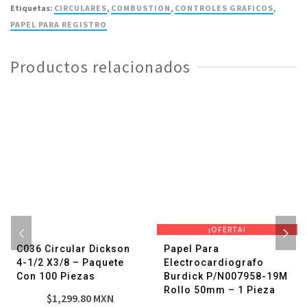
15/32
Etiquetas:
CIRCULARES
,
COMBUSTION
,
CONTROLES GRAFICOS
,
X1/2"
PAPEL PARA REGISTRO
-
Paquete
Productos relacionados
con
100
Piezas
cantidad
¡OFERTA!
C036 Circular Dickson
Papel Para
4-1/2 X3/8 – Paquete
Electrocardiografo
Con 100 Piezas
Burdick P/N007958-19M
Rollo 50mm – 1 Pieza
$
1,299.80
MXN