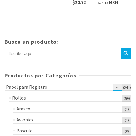
El
El
$
20.72
MXN
$
24.15
precio
precio
original
actual
era:
es:
$24.15.
$20.72.
Busca un producto:
Botón de bús
Buscar:
Productos por Categorías
Papel para Registro
(344)
Rollos
(86)
Amsco
(1)
Avionics
(1)
Bascula
(0)