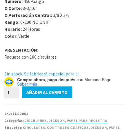
Número:
456-Galgo
Ø Corte:
8-3/16″
Ø Perforación Central:
3/8 X 3/8
Rango:
0-200 NO UNIF
Horario:
24 Horas
Color:
Verde
PRESENTACIÓN:
Paquete con 100 circulares.
Sin stock. Se fabricará especial para ti.
Compra ahora, paga después
con Mercado Pago.
Saber más
456-
AÑADIR AL CARRITO
Galgo
Circular
Dickson
SKU:
111101015
8-
Categorías:
CIRCULARES
,
DICKSON
,
PAPEL PARA REGISTRO
3/16"
Etiquetas:
CIRCULARES
,
CONTROLES GRAFICOS
,
DICKSON
,
PAPEL