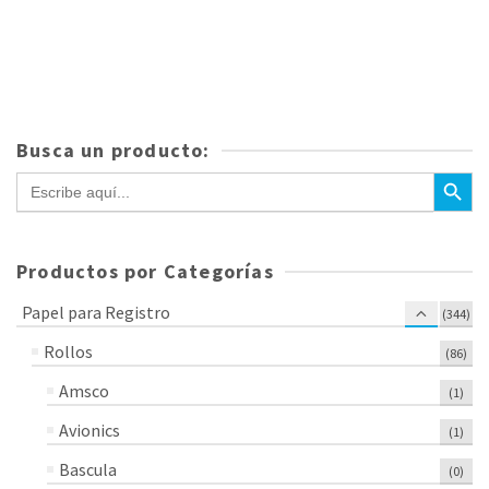
Busca un producto:
Botón de bús
Buscar:
Productos por Categorías
Papel para Registro
(344)
Rollos
(86)
Amsco
(1)
Avionics
(1)
Bascula
(0)