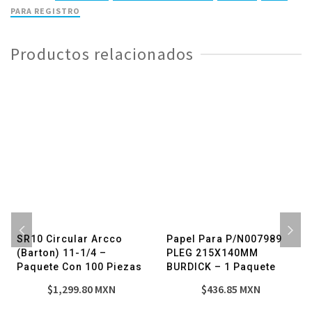
X3/8
PARA REGISTRO
-
Paquete
Productos relacionados
con
100
Piezas
cantidad
SR10 Circular Arcco
Papel Para P/N007989
(Barton) 11-1/4 –
PLEG 215X140MM
Paquete Con 100 Piezas
BURDICK – 1 Paquete
$
1,299.80
MXN
$
436.85
MXN