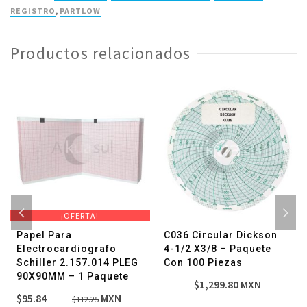
-
REGISTRO
,
PARTLOW
Paquete
con
Productos relacionados
100
Piezas
cantidad
¡OFERTA!
Papel Para
C036 Circular Dickson
Electrocardiografo
4-1/2 X3/8 – Paquete
Schiller 2.157.014 PLEG
Con 100 Piezas
90X90MM – 1 Paquete
$
1,299.80
MXN
El
El
$
95.84
MXN
$
112.25