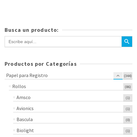
precio
precio
original
actual
era:
es:
$112.25.
$95.84.
Busca un producto:
Botón de bús
Buscar:
Productos por Categorías
Papel para Registro
(344)
Rollos
(86)
Amsco
(1)
Avionics
(1)
Bascula
(0)
Biolight
(1)