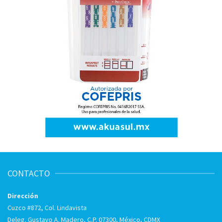
CONTACTO
Dirección
Cuzco #872, Col. Lindavista
Deleg. Gustavo A. Madero, C.P. 07300, México, CDMX