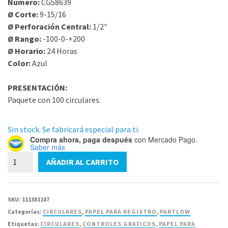
Número:
CG58639
Ø Corte:
9-15/16
Ø Perforación Central:
1/2″
Ø Rango:
-100-0-+200
Ø Horario:
24 Horas
Color:
Azul
PRESENTACIÓN:
Paquete con 100 circulares.
Sin stock. Se fabricará especial para ti.
Compra ahora, paga después
con Mercado Pago.
Saber más
CG58639
AÑADIR AL CARRITO
Circular
Partlow
9-
SKU:
111381187
15/16
Categorías:
CIRCULARES
,
PAPEL PARA REGISTRO
,
PARTLOW
X1/2"
Etiquetas:
CIRCULARES
,
CONTROLES GRAFICOS
,
PAPEL PARA