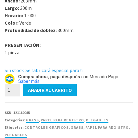
Ancho:
203mm
Largo:
300m
Horario:
1-000
Color:
Verde
Profundidad de doblez:
300mm
PRESENTACIÓN:
1 pieza.
Sin stock. Se fabricará especial para ti.
Compra ahora, paga después
con Mercado Pago.
Saber más
Papel
AÑADIR AL CARRITO
para
GSS203C08HRV
EEG
SKU:
121180085
Grass
Categorías:
GRASS
,
PAPEL PARA REGISTRO
,
PLEGABLES
203mm
Etiquetas:
CONTROLES GRAFICOS
,
GRASS
,
PAPEL PARA REGISTRO
,
X300M
PLEGABLES