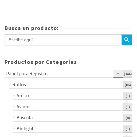
Busca un producto:
Botón de bús
Buscar:
Productos por Categorías
Papel para Registro
(344)
Rollos
(86)
Amsco
(1)
Avionics
(1)
Bascula
(0)
Biolight
(1)