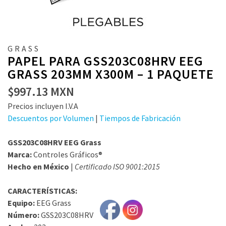
GRASS
PAPEL PARA GSS203C08HRV EEG
GRASS 203MM X300M – 1 PAQUETE
$
997.13
MXN
Precios incluyen I.V.A
Descuentos por Volumen
|
Tiempos de Fabricación
GSS203C08HRV EEG Grass
Marca:
Controles Gráficos®
Hecho en México
|
Certificado ISO 9001:2015
CARACTERÍSTICAS:
Equipo:
EEG Grass
Número:
GSS203C08HRV