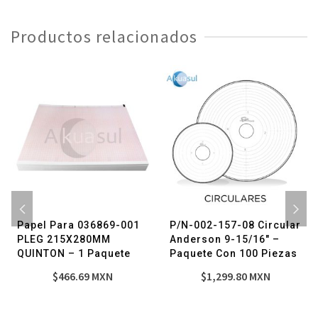
-
1
Productos relacionados
Paquete
cantidad
Papel Para 036869-001
P/N-002-157-08 Circular
PLEG 215X280MM
Anderson 9-15/16″ –
QUINTON – 1 Paquete
Paquete Con 100 Piezas
$
466.69
MXN
$
1,299.80
MXN