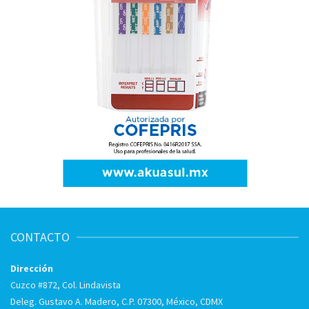
CONTACTO
Dirección
Cuzco #872, Col. Lindavista
Deleg. Gustavo A. Madero, C.P. 07300, México, CDMX