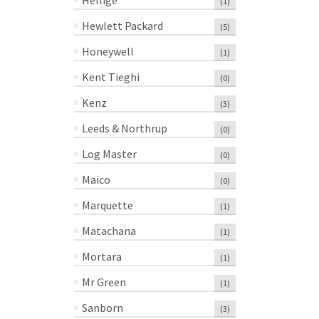
Hellige
(1)
precio
precio
$
356.76
original
actual
MXN
origin
actual
MXN
era:
es:
Hewlett Packard
(5)
era:
es:
$191.42.
$163.65.
Honeywell
(1)
$428.3
$356.7
Kent Tieghi
(0)
Kenz
(3)
Leeds & Northrup
(0)
Log Master
(0)
Maico
(0)
Marquette
(1)
Matachana
(1)
Mortara
(1)
Mr Green
(1)
Sanborn
(3)