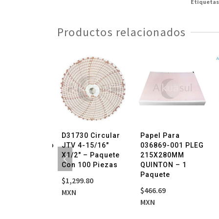
Etiquetas
Productos relacionados
¡OFERTA!
l Para
D31730 Circular
Papel Para
trocardiografo
JTV 4-15/16″
036869-001 PLEG
h Allyn
X1/2″ – Paquete
215X280MM
94018-0000
Con 100 Piezas
QUINTON – 1
G
Paquete
$
1,299.80
X280MM – 1
$
466.69
MXN
ete
MXN
El
El
33