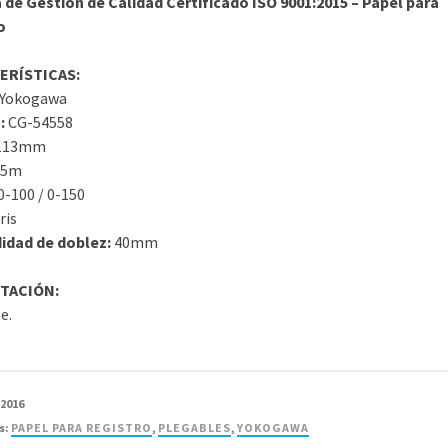
 de Gestión de Calidad Certificado ISO 9001:2015 – Papel para
o
ERÍSTICAS:
Yokogawa
:
CG-54558
113mm
15m
0-100 / 0-150
ris
idad de doblez:
40mm
TACIÓN:
e.
72016
s:
PAPEL PARA REGISTRO
,
PLEGABLES
,
YOKOGAWA