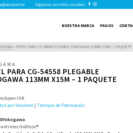
a@akuasul.mx Síguenos en redes sociales:
NUESTRA MARCA
PAGOS
CONTA
KOGAWA
»
PAPEL PARA CG-54558 PLEGABLE YOKOGAWA 113MM X15M – 1 PAQUETE
GAWA
L PARA CG-54558 PLEGABLE
OGAWA 113MM X15M – 1 PAQUETE
ncluyen I.V.A
tos por Volumen
|
Tiempos de Fabricación
58Yokogawa
ontroles Gráficos®