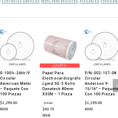
:
CONTROLES GRAFICOS
,
PAPEL PARA REGISTRO
,
PLEGABLES
,
YOKOGAW
¡OFERTA!
0-100%-24Hr/V
Papel Para
P/N-002-157-08
Circular
Electrocardiografo
Circular
American Meter
Lgmd SE-3 Rollo
Anderson 9-
– Paquete Con
Danatech 80mm
15/16″ – Paquet
100 Piezas
X30M – 1 Pieza
Con 100 Piezas
El
El
$
1,299.80
$
1,299.80
$
70.84
precio
precio
MXN
$
60.70
MXN
original
actual
MXN