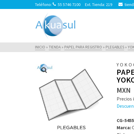
Teléfono:
55 5746 7100 Ext. Tienda: 219
tiend
INICIO
»
TIENDA
»
PAPEL PARA REGISTRO
»
PLEGABLES
»
YO
YOKO
PAPE
YOK
MXN
Precios i
Descuen
CG-545
Marca:
C