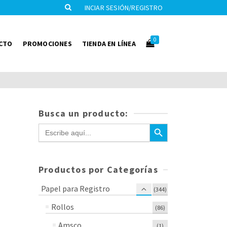
INCIAR SESIÓN/REGISTRO
0
CTO
PROMOCIONES
TIENDA EN LÍNEA
Busca un producto:
Botón de búsqueda
Buscar:
Productos por Categorías
Papel para Registro
(344)
Rollos
(86)
Amsco
(1)