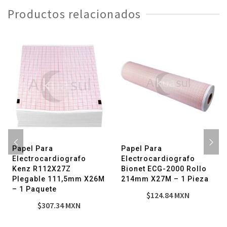
-
Productos relacionados
1
Pieza
cantidad
Papel Para
Papel Para
Electrocardiografo
Electrocardiografo
Kenz R112X27Z
Bionet ECG-2000 Rollo
Plegable 111,5mm X26M
214mm X27M – 1 Pieza
– 1 Paquete
$
124.84
MXN
$
307.34
MXN