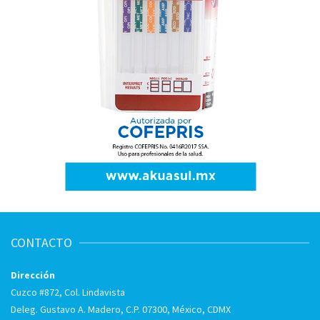
CONTACTO
Dirección
Cuzco #872, Col. Lindavista
Deleg. Gustavo A. Madero, C.P. 07300, México, CDMX