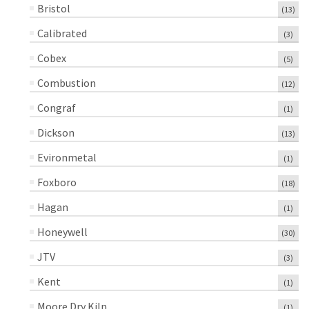
Bristol
(13)
Calibrated
(3)
Cobex
(5)
Combustion
(12)
Congraf
(1)
Dickson
(13)
Evironmetal
(1)
Foxboro
(18)
Hagan
(1)
Honeywell
(30)
JTV
(3)
Kent
(1)
Moore Dry Kiln
(1)