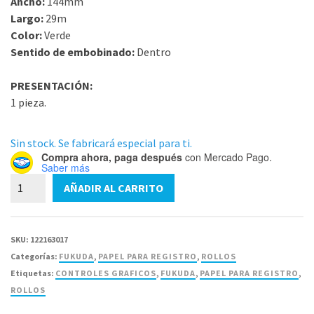
Ancho:
144mm
Largo:
29m
Color:
Verde
Sentido de embobinado:
Dentro
PRESENTACIÓN:
1 pieza.
Sin stock. Se fabricará especial para ti.
Compra ahora, paga después
con Mercado Pago.
Saber más
Papel
AÑADIR AL CARRITO
para
CG-
54787
SKU:
122163017
Rollo
Categorías:
FUKUDA
,
PAPEL PARA REGISTRO
,
ROLLOS
Fukuda
Etiquetas:
CONTROLES GRAFICOS
,
FUKUDA
,
PAPEL PARA REGISTRO
,
144mm
ROLLOS
X29M