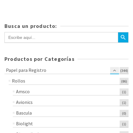
Busca un producto:
Botón de bús
Buscar:
Productos por Categorías
Papel para Registro
(344)
Rollos
(86)
Amsco
(1)
Avionics
(1)
Bascula
(0)
Biolight
(1)