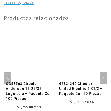
2-
REGISTRO
,
ROLLOS
1/8
X100'
Productos relacionados
-
1
Pieza
cantidad
CG58563 Circular
6282-240 Circular
Anderson 11-27/32
United Electric 6 X1/2 –
Logo Lala – Paquete Con
Paquete Con 50 Piezas
100 Piezas
$
1,859.07
MXN
$
1,299.80
MXN