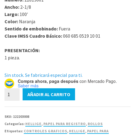
Ancho:
2-1/8
Largo:
100′
Color:
Naranja
Sentido de embobinado:
Fuera
Clave IMSS Cuadro Básico:
060 685 0519 10 01
PRESENTACIÓN:
1 pieza.
Sin stock. Se fabricará especial para ti.
Compra ahora, paga después
con Mercado Pago.
Saber más
Papel
AÑADIR AL CARRITO
para
Electrocardiografo
Hellige
SKU:
122203008
22613001
Categorías:
HELLIGE
,
PAPEL PARA REGISTRO
,
ROLLOS
Rollo
Etiquetas:
CONTROLES GRAFICOS
,
HELLIGE
,
PAPEL PARA