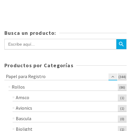
Busca un producto:
Botón de bús
Buscar:
Productos por Categorías
Papel para Registro
(344)
Rollos
(86)
Amsco
(1)
Avionics
(1)
Bascula
(0)
Biolight
(1)