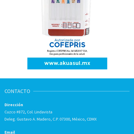
CONTACTO
Dirección
Cuzco #872, Col. Lindavista
Deleg. Gustavo A. Madero, C.P. 07300, México, CDMX
Email