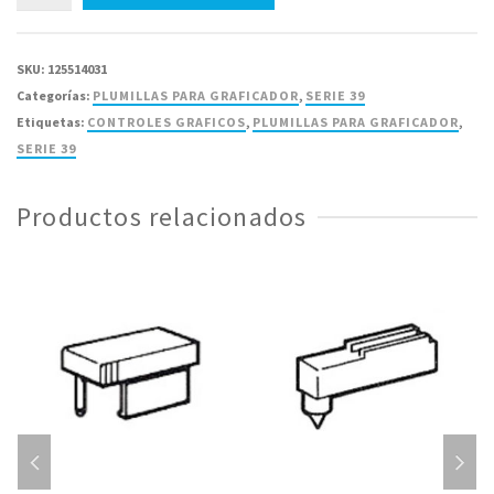
39-
0402-
06
SKU:
125514031
Pluma
Categorías:
PLUMILLAS PARA GRAFICADOR
,
SERIE 39
Serie
Etiquetas:
CONTROLES GRAFICOS
,
PLUMILLAS PARA GRAFICADOR
,
39
SERIE 39
(1ID244-
R)
Productos relacionados
-
Paquete
con
6
piezas
cantidad