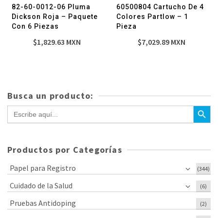
82-60-0012-06 Pluma
60500804 Cartucho De 4
Dickson Roja – Paquete
Colores Partlow – 1
Con 6 Piezas
Pieza
$
1,829.63
MXN
$
7,029.89
MXN
Busca un producto:
Botón de bús
Buscar:
Productos por Categorías
Papel para Registro
(344)
Cuidado de la Salud
(6)
Pruebas Antidoping
(2)