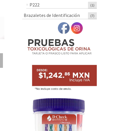
P222
(1)
Brazaletes de Identificación
(7)
82-39-0306-06
82-39-0303-06
82-79-3362
Pluma Serie 39 –
Pluma Serie 39 –
Pluma Dese
Paquete Con 6
Paquete Con 6
P/Registro 
Piezas
Piezas
– Paquete C
Piezas
$
923.24
$
923.24
$
1,223.68
MXN
MXN
MXN