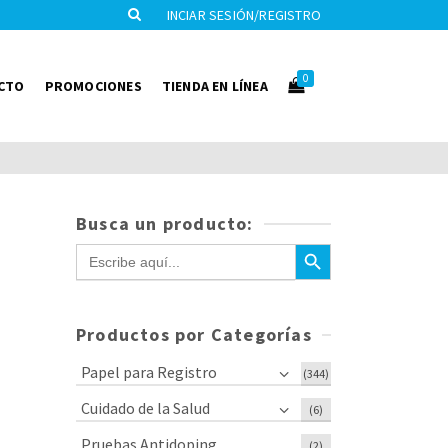
INCIAR SESIÓN/REGISTRO
0
CTO
PROMOCIONES
TIENDA EN LÍNEA
Busca un producto:
Botón de búsqueda
Buscar:
Productos por Categorías
Papel para Registro
(344)
Cuidado de la Salud
(6)
Pruebas Antidoping
(2)