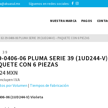
a@akuasul.mx Síguenos en redes sociales:
NUESTRA MARCA
PAGOS
CONTA
82-39-0406-06 PLUMA SERIE 39 (1UD244-V) – PAQUETE CON 6 PIEZAS
 39
9-0406-06 PLUMA SERIE 39 (1UD244-V)
QUETE CON 6 PIEZAS
24
MXN
ncluyen I.V.A
tos por Volumen
|
Tiempos de Fabricación
406-06 (1UD244-V) Violeta