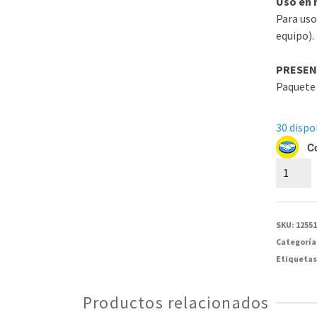
Uso en 
Para uso
equipo).
PRESEN
Paquete 
30 dispo
C
82-
39-
0406-
06
SKU:
1255
Pluma
Categoría
Serie
Etiquetas
39
(1UD244
Productos relacionados
V)