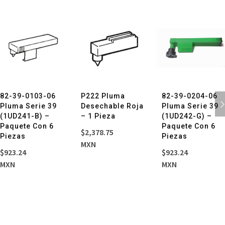
d
82-39-0103-06
P222 Pluma
82-39-0204-06
Pluma Serie 39
Desechable Roja
Pluma Serie 39
(1UD241-B) –
– 1 Pieza
(1UD242-G) –
Paquete Con 6
Paquete Con 6
$
2,378.75
Piezas
Piezas
MXN
$
923.24
$
923.24
MXN
MXN