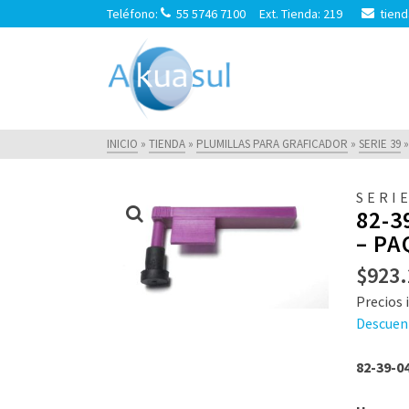
Teléfono:
55 5746 7100 Ext. Tienda: 219
tiend
INICIO
»
TIENDA
»
PLUMILLAS PARA GRAFICADOR
»
SERIE 39
»
SERIE
82-3
– PA
$
923.
Precios i
Descuen
82-39-0