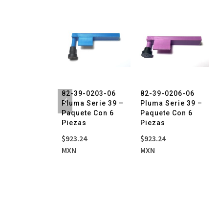
-
Paquete
con
6
piezas
cantida
9-3362-06
82-39-0203-06
82-39-0206-06
ma Desech
Pluma Serie 39 –
Pluma Serie 39 –
gistro Rojo
Paquete Con 6
Paquete Con 6
quete Con 6
Piezas
Piezas
as
$
923.24
$
923.24
23.68
MXN
MXN