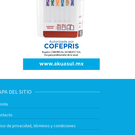
PA DEL SITIO
enda
ntacto
iso de privacidad, términos y condiciones