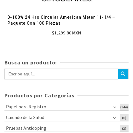
0-100% 24 Hrs Circular American Meter 11-1/4 –
Paquete Con 100 Piezas
$
1,299.80
MXN
Busca un producto:
Botón de bús
Buscar:
Productos por Categorías
Papel para Registro
(344)
Cuidado de la Salud
(6)
Pruebas Antidoping
(2)