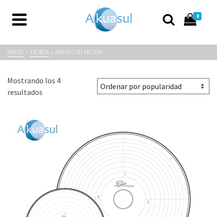
0
American Meter
INICIO
»
TIENDA
»
AMERICAN METER
Mostrando los 4
Ordenado
resultados
por
popularidad