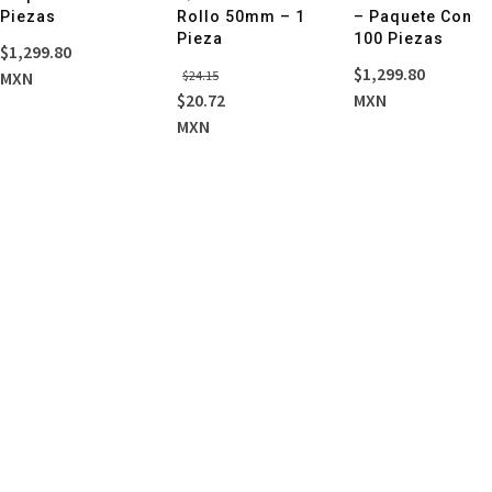
Piezas
Rollo 50mm – 1
– Paquete Con
Pieza
100 Piezas
$
1,299.80
El
El
$
1,299.80
MXN
$
24.15
precio
precio
$
20.72
MXN
original
actual
MXN
era:
es:
$24.15.
$20.72.