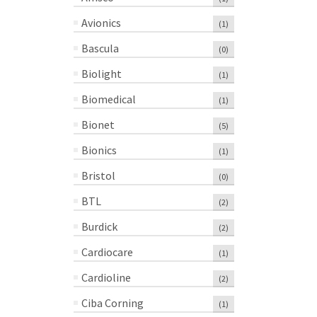
Avionics
(1)
Bascula
(0)
Biolight
(1)
Biomedical
(1)
Bionet
(5)
Bionics
(1)
Bristol
(0)
BTL
(2)
Burdick
(2)
Cardiocare
(1)
Cardioline
(2)
Ciba Corning
(1)