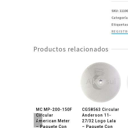
Circular
America
SKU:
1110
Meter
Categoría
-
Etiquetas
Paquete
REGIST
con
100
Productos relacionados
Piezas
cantida
30 Circular
MC MP-200-150F
CG58563 Circular
4-15/16″
Circular
Anderson 11-
″ – Paquete
American Meter
27/32 Logo Lala
100 Piezas
– Paquete Con
– Paquete Con