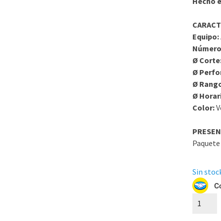
Hecho e
CARACT
Equipo:
Número
Ø Corte
Ø Perfo
Ø Rang
Ø Horar
Color:
V
PRESEN
Paquete 
Sin stock
C
0-
100%-24