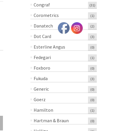
Congraf
(31)
Corometrics
(1)
Danatech
(2)
Dot Card
(3)
Esterline Angus
(0)
Fedegari
(1)
Foxboro
(0)
Fukuda
(3)
Generic
(0)
Goerz
(0)
Hamilton
(1)
6282-240
C036 Circular
D31730 Circ
Circular United
Dickson 4-1/2
JTV 4-15/16
Hartman & Braun
(0)
Electric 6 X1/2 –
X3/8 – Paquete
X1/2″ – Paq
Paquete Con 50
Con 100 Piezas
Con 100 Pie