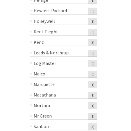
Hellige
(1)
Piezas
$
1,299.80
$
1,299.80
Hewlett Packard
(5)
$
1,859.07
MXN
MXN
MXN
Honeywell
(1)
Kent Tieghi
(0)
Kenz
(3)
Leeds & Northrup
(0)
Log Master
(0)
Maico
(0)
Marquette
(1)
Matachana
(1)
Mortara
(1)
Mr Green
(1)
Sanborn
(3)