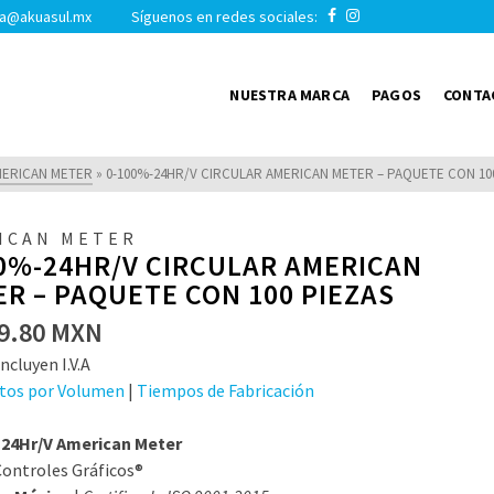
a@akuasul.mx Síguenos en redes sociales:
NUESTRA MARCA
PAGOS
CONTA
ERICAN METER
»
0-100%-24HR/V CIRCULAR AMERICAN METER – PAQUETE CON 10
ICAN METER
0%-24HR/V CIRCULAR AMERICAN
R – PAQUETE CON 100 PIEZAS
9.80
MXN
ncluyen I.V.A
tos por Volumen
|
Tiempos de Fabricación
24Hr/V American Meter
ontroles Gráficos®