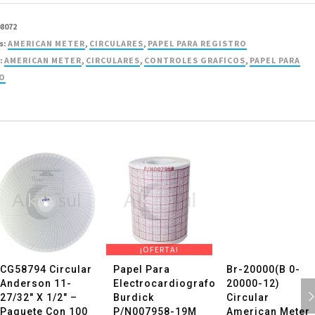
n
08072
s:
AMERICAN METER
,
CIRCULARES
,
PAPEL PARA REGISTRO
:
AMERICAN METER
,
CIRCULARES
,
CONTROLES GRAFICOS
,
PAPEL PARA
RO
d
¡OFERTA!
CG58794 Circular
Papel Para
Br-20000(B 0-
Anderson 11-
Electrocardiografo
20000-12)
27/32″ X 1/2″ –
Burdick
Circular
Paquete Con 100
P/N007958-19M
American Meter