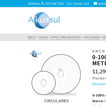
Teléfono:
55 5746 7100 Ext. Tienda: 219
tiend
INICIO
»
TIENDA
»
PAPEL PARA REGISTRO
»
CIRCULARES
»
AM
AMER
0-10
METE
$
1,29
Precios i
Descuen
0-100%-
Marca:
C