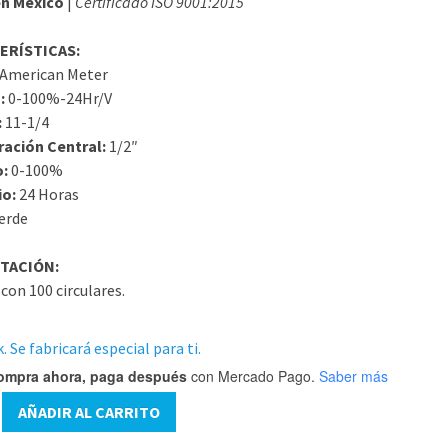
n México
|
Certificado ISO 9001:2015
ERÍSTICAS:
American Meter
:
0-100%-24Hr/V
:
11-1/4
ración Central:
1/2″
o:
0-100%
io:
24 Horas
erde
TACIÓN:
con 100 circulares.
. Se fabricará especial para ti.
ompra ahora, paga después
con Mercado Pago.
Saber más
AÑADIR AL CARRITO
Hr/V