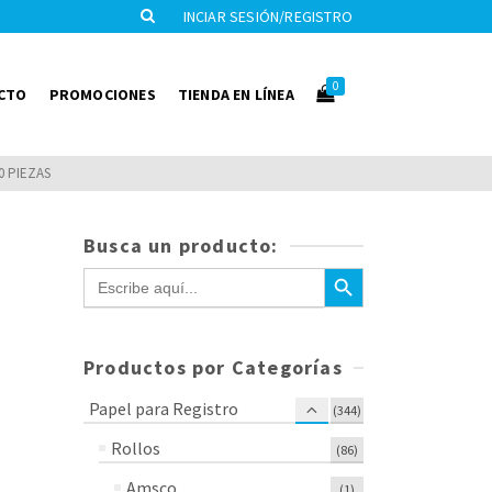
INCIAR SESIÓN/REGISTRO
0
CTO
PROMOCIONES
TIENDA EN LÍNEA
0 PIEZAS
Busca un producto:
Botón de búsqueda
Buscar:
Productos por Categorías
Papel para Registro
(344)
Rollos
(86)
Amsco
(1)