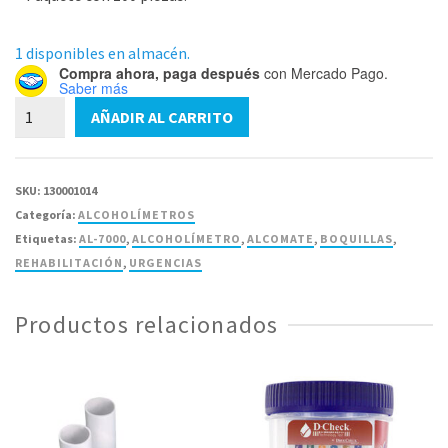
1 disponibles en almacén.
Compra ahora, paga después
con Mercado Pago.
Saber más
Boquillas
AÑADIR AL CARRITO
para
AlcoMate
Premium®
SKU:
130001014
-
Categoría:
ALCOHOLÍMETROS
100
Etiquetas:
AL-7000
,
ALCOHOLÍMETRO
,
ALCOMATE
,
BOQUILLAS
,
piezas
REHABILITACIÓN
,
URGENCIAS
cantidad
Productos relacionados