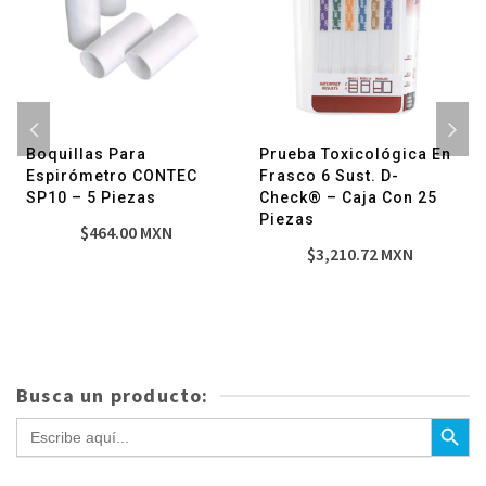
Boquillas Para
Prueba Toxicológica En
Espirómetro CONTEC
Frasco 6 Sust. D-
SP10 – 5 Piezas
Check® – Caja Con 25
Piezas
$
464.00
MXN
$
3,210.72
MXN
Busca un producto:
Botón de bús
Buscar: