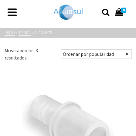
0
AlcoMate
INICIO
»
TIENDA
»
ALCOMATE
Mostrando los 3
Ordenado
resultados
por
popularidad