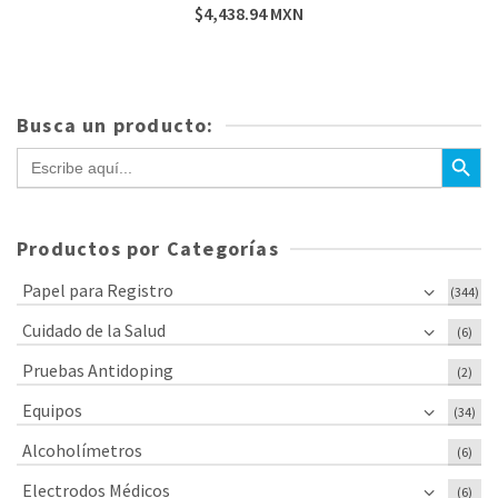
$
4,438.94
MXN
Busca un producto:
Botón de bús
Buscar:
Productos por Categorías
Papel para Registro
(344)
Cuidado de la Salud
(6)
Pruebas Antidoping
(2)
Equipos
(34)
Alcoholímetros
(6)
Electrodos Médicos
(6)