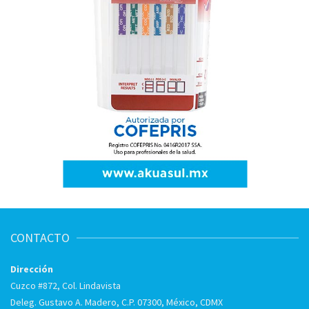
CONTACTO
Dirección
Cuzco #872, Col. Lindavista
Deleg. Gustavo A. Madero, C.P. 07300, México, CDMX