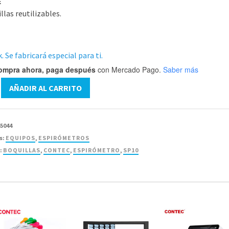
E
llas reutilizables.
. Se fabricará especial para ti.
ompra ahora, paga después
con Mercado Pago.
Saber más
s
AÑADIR AL CARRITO
etro
C
45044
s:
EQUIPOS
,
ESPIRÓMETROS
:
BOQUILLAS
,
CONTEC
,
ESPIRÓMETRO
,
SP10
d