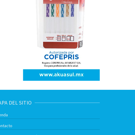
PA DEL SITIO
enda
ntacto