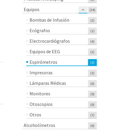
Equipos
(34)
Bombas de Infusión
(2)
Ecógrafos
(1)
Electrocardiógrafos
(4)
Equipos de EEG
(2)
Espirómetros
(3)
Impresoras
(3)
Lámparas Médicas
(6)
Monitores
(9)
Otoscopios
(0)
Otros
(7)
Alcoholímetros
(6)