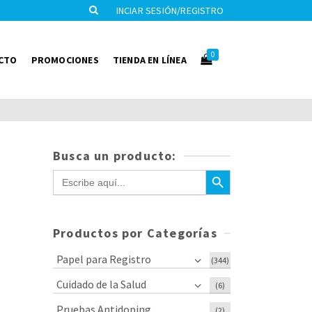
INCIAR SESIÓN/REGISTRO
0
CTO
PROMOCIONES
TIENDA EN LÍNEA
Busca un producto:
Botón de búsqueda
Buscar:
Productos por Categorías
Papel para Registro
(344)
Cuidado de la Salud
(6)
Pruebas Antidoping
(2)