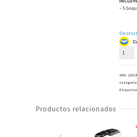
INCLUY
– 5 boqui
Sin stock
C
Boquilla
para
Espiróm
CONTE
SKU:
1251
SP10
Categoría
-
Etiquetas
5
piezas
Productos relacionados
cantida