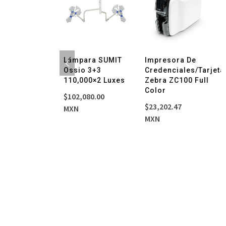
go De
Lámpara SUMIT
Impresora De
sductores
Ossio 3+3
Credenciales/Tarjeta
a CONTEC
110,000×2 Luxes
Zebra ZC100 Full
800G
Color
$
102,080.00
33.34
$
23,202.47
MXN
MXN