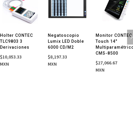
Holter CONTEC
Negatoscopio
Monitor CONTEC
s
TLC9803 3
Lumix LED Doble
Touch 14″
Derivaciones
6000 CD/M2
Multiparamétric
CMS-8500
$
10,053.33
$
8,197.33
$
27,066.67
MXN
MXN
MXN