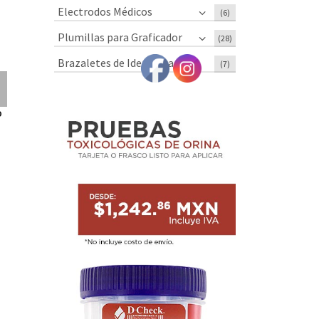
Electrodos Médicos
(6)
Plumillas para Graficador
(28)
Brazaletes de Identificación
(7)
Capnógrafo
Electrocardiógrafo
Juego De
Portatil CONTEC
De 6 Canales
Transducto
o
CA10S
CONTEC
Para CONTE
ECG600G
CMS800G
$
10,053.34
$
16,704.00
$
7,733.34
MXN
MXN
MXN