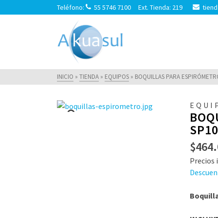
Teléfono:
55 5746 7100 Ext. Tienda: 219
tiend
INICIO
»
TIENDA
»
EQUIPOS
»
BOQUILLAS PARA ESPIRÓMETRO
EQUI
BOQ
SP10
$
464.
Precios i
Descuen
Boquill