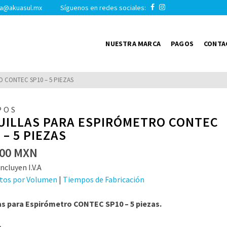
a@akuasul.mx Síguenos en redes sociales:
NUESTRA MARCA
PAGOS
CONTA
 CONTEC SP10 – 5 PIEZAS
POS
UILLAS PARA ESPIRÓMETRO CONTEC
 – 5 PIEZAS
00
MXN
ncluyen I.V.A
tos por Volumen
|
Tiempos de Fabricación
as para Espirómetro CONTEC SP10 – 5 piezas.