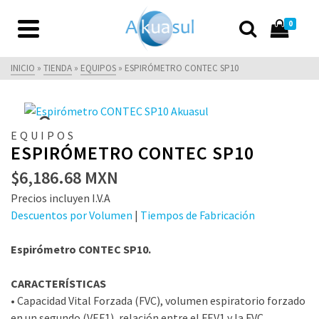
0
INICIO
»
TIENDA
»
EQUIPOS
»
ESPIRÓMETRO CONTEC SP10
EQUIPOS
ESPIRÓMETRO CONTEC SP10
$
6,186.68
MXN
Precios incluyen I.V.A
Descuentos por Volumen
|
Tiempos de Fabricación
Espirómetro CONTEC SP10.
CARACTERÍSTICAS
• Capacidad Vital Forzada (FVC), volumen espiratorio forzado
en un segundo (VEF1), relación entre el FEV1 y la FVC