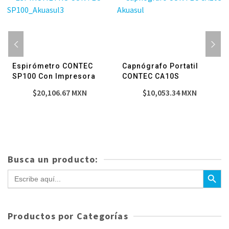
Espirómetro CONTEC
Capnógrafo Portatil
SP100 Con Impresora
CONTEC CA10S
$
20,106.67
MXN
$
10,053.34
MXN
Busca un producto:
Botón de bús
Buscar:
Productos por Categorías