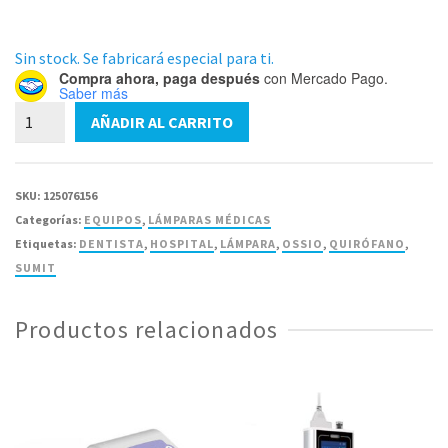
Sin stock. Se fabricará especial para ti.
Compra ahora, paga después
con Mercado Pago.
Saber más
Lámpara
AÑADIR AL CARRITO
SUMIT
Ossio
3+3
SKU:
125076156
110,000x2
Categorías:
EQUIPOS
,
LÁMPARAS MÉDICAS
Luxes
Etiquetas:
DENTISTA
,
HOSPITAL
,
LÁMPARA
,
OSSIO
,
QUIRÓFANO
,
cantidad
SUMIT
Productos relacionados