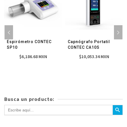
Espirómetro CONTEC
Capnógrafo Portatil
SP10
CONTEC CA10S
$
6,186.68
MXN
$
10,053.34
MXN
Busca un producto:
Botón de bús
Buscar: