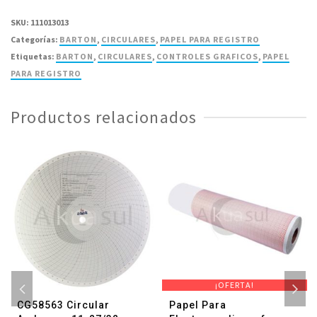
(Barton)
SKU:
111013013
11-
Categorías:
BARTON
,
CIRCULARES
,
PAPEL PARA REGISTRO
1/4
Etiquetas:
BARTON
,
CIRCULARES
,
CONTROLES GRAFICOS
,
PAPEL
-
PARA REGISTRO
Paquete
con
Productos relacionados
100
Piezas
cantidad
¡OFERTA!
CG58563 Circular
Papel Para