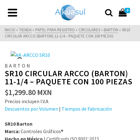
0
INICIO
»
TIENDA
»
PAPEL PARA REGISTRO
»
CIRCULARES
»
BARTON
»
SR10
CIRCULAR ARCCO (BARTON) 11-1/4 – PAQUETE CON 100 PIEZAS
BARTON
SR10 CIRCULAR ARCCO (BARTON)
11-1/4 – PAQUETE CON 100 PIEZAS
$
1,299.80
MXN
Precios incluyen I.V.A
Descuentos por Volumen
|
Tiempos de Fabricación
SR10 Barton
Marca:
Controles Gráficos®
Hecho en México
|
Certificado ISO 9001:2015