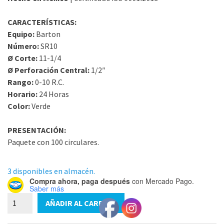
CARACTERÍSTICAS:
Equipo:
Barton
Número:
SR10
Ø Corte:
11-1/4
Ø Perforación Central:
1/2″
Rango:
0-10 R.C.
Horario:
24 Horas
Color:
Verde
PRESENTACIÓN:
Paquete con 100 circulares.
3 disponibles en almacén.
Compra ahora, paga después
con Mercado Pago.
Saber más
SR10
AÑADIR AL CARRITO
Circular
Arcco