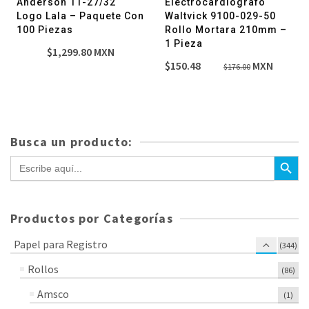
Anderson 11-27/32
Electrocardiografo
Logo Lala – Paquete Con
Waltvick 9100-029-50
100 Piezas
Rollo Mortara 210mm –
1 Pieza
$
1,299.80
MXN
El
El
$
150.48
MXN
$
176.00
precio
precio
original
actual
era:
es:
$176.00.
$150.48.
Busca un producto:
Botón de bús
Buscar:
Productos por Categorías
Papel para Registro
(344)
Rollos
(86)
Amsco
(1)