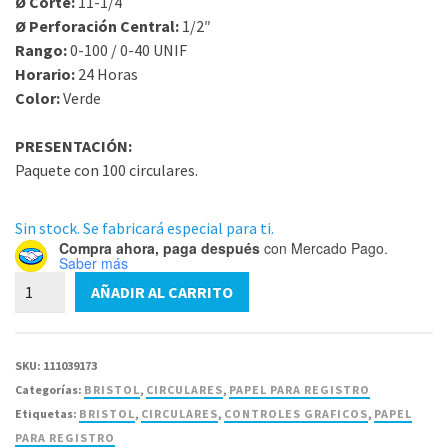
Ø Corte:
11-1/4
Ø Perforación Central:
1/2″
Rango:
0-100 / 0-40 UNIF
Horario:
24 Horas
Color:
Verde
PRESENTACIÓN:
Paquete con 100 circulares.
Sin stock. Se fabricará especial para ti.
Compra ahora, paga después
con Mercado Pago.
Saber más
4947
AÑADIR AL CARRITO
Circular
Bristol
11-
SKU:
111039173
1/4
Categorías:
BRISTOL
,
CIRCULARES
,
PAPEL PARA REGISTRO
X1/2
Etiquetas:
BRISTOL
,
CIRCULARES
,
CONTROLES GRAFICOS
,
PAPEL
-
PARA REGISTRO