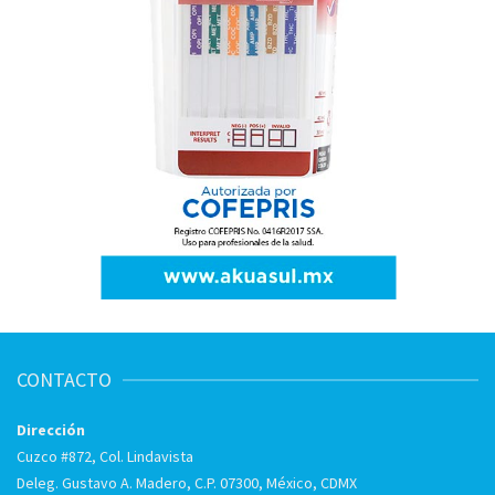
CONTACTO
Dirección
Cuzco #872, Col. Lindavista
Deleg. Gustavo A. Madero, C.P. 07300, México, CDMX