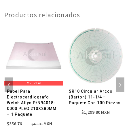
con
100
Productos relacionados
Piezas
cantidad
¡OFERTA!
Papel Para
SR10 Circular Arcco
Electrocardiografo
(Barton) 11-1/4 –
Welch Allyn P/N94018-
Paquete Con 100 Piezas
0000 PLEG 210X280MM
$
1,299.80
MXN
– 1 Paquete
El
El
$
356.76
MXN
$
428.33