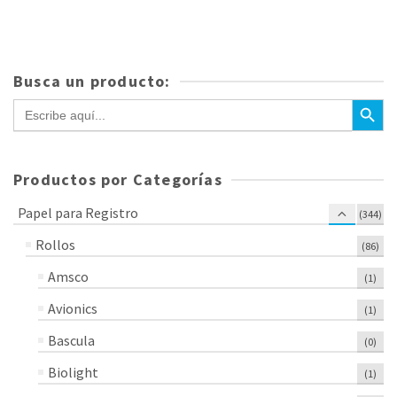
precio
precio
original
actual
era:
es:
$428.33.
$356.76.
Busca un producto:
Botón de bús
Buscar:
Productos por Categorías
Papel para Registro
(344)
Rollos
(86)
Amsco
(1)
Avionics
(1)
Bascula
(0)
Biolight
(1)