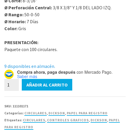
Ø Corte:
8-3/16″
Ø Perforación Central:
3/8 X 3/8″ Y 1/8 DEL LADO IZQ.
Ø Rango:
50-0-50
Ø Horario:
7 Días
Color:
Gris
PRESENTACIÓN:
Paquete con 100 circulares.
9 disponibles en almacén.
Compra ahora, paga después
con Mercado Pago.
Saber más
C414
AÑADIR AL CARRITO
Circular
Dickson
8-
SKU:
111101171
3/16"
Categorías:
CIRCULARES
,
DICKSON
,
PAPEL PARA REGISTRO
-
Etiquetas:
CIRCULARES
,
CONTROLES GRAFICOS
,
DICKSON
,
PAPEL
Paquete
PARA REGISTRO