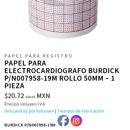
PAPEL PARA REGISTRO
PAPEL PARA
ELECTROCARDIOGRAFO BURDICK
P/N007958-19M ROLLO 50MM – 1
PIEZA
El
El
$
20.72
MXN
$
24.15
precio
precio
Precios incluyen I.V.A
original
actual
Descuentos por Volumen
|
Tiempos de Fabricación
era:
es:
$24.15.
$20.72.
BURDICK P/N007958-19M