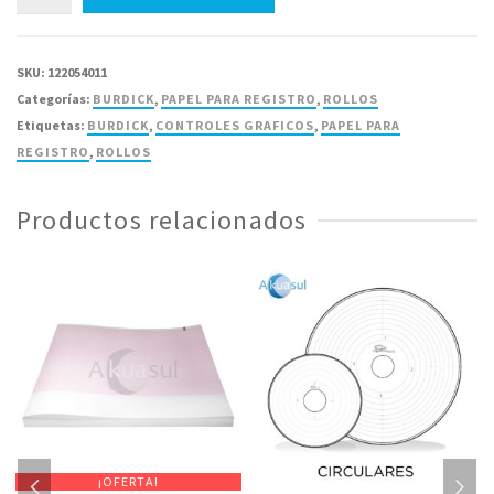
para
Electrocardiografo
Burdick
SKU:
122054011
P/N007958-
Categorías:
BURDICK
,
PAPEL PARA REGISTRO
,
ROLLOS
19M
Etiquetas:
BURDICK
,
CONTROLES GRAFICOS
,
PAPEL PARA
Rollo
REGISTRO
,
ROLLOS
50mm
-
Productos relacionados
1
Pieza
cantidad
¡OFERTA!