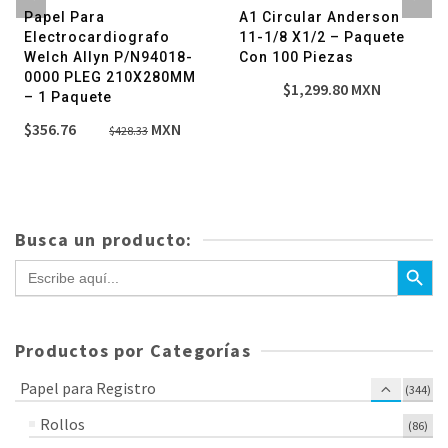
Papel Para
A1 Circular Anderson
Electrocardiografo
11-1/8 X1/2 – Paquete
Welch Allyn P/N94018-
Con 100 Piezas
0000 PLEG 210X280MM
$
1,299.80
MXN
– 1 Paquete
El
El
$
356.76
MXN
$
428.33
precio
precio
original
actual
era:
es:
$428.33.
$356.76.
Busca un producto:
Botón de bús
Buscar:
Productos por Categorías
Papel para Registro
(344)
Rollos
(86)