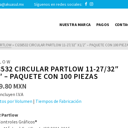
a@akuasul.mx Síguenos en redes sociales:
NUESTRA MARCA
PAGOS
CONTA
ARTLOW
»
CG58532 CIRCULAR PARTLOW 11-27/32″ X1/2″ – PAQUETE CON 100 PIEZ
LOW
532 CIRCULAR PARTLOW 11-27/32″
″ – PAQUETE CON 100 PIEZAS
9.80
MXN
ncluyen I.V.A
tos por Volumen
|
Tiempos de Fabricación
 Partlow
ontroles Gráficos®