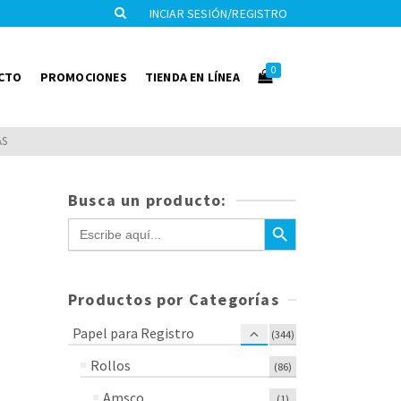
INCIAR SESIÓN/REGISTRO
0
CTO
PROMOCIONES
TIENDA EN LÍNEA
AS
Busca un producto:
Botón de búsqueda
Buscar:
Productos por Categorías
Papel para Registro
(344)
Rollos
(86)
Amsco
(1)