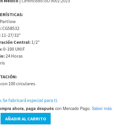
n México
|
Certificado ISO 9001:2015
ERÍSTICAS:
Partlow
:
CG58532
:
11-27/32″
ración Central:
1/2″
o:
0-100 UNIF
io:
24 Horas
ris
TACIÓN:
con 100 circulares.
. Se fabricará especial para ti.
ompra ahora, paga después
con Mercado Pago.
Saber más
2
AÑADIR AL CARRITO