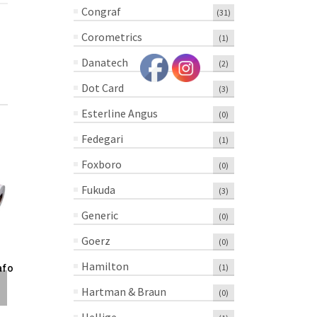
Congraf
(31)
Corometrics
(1)
Danatech
(2)
Dot Card
(3)
Esterline Angus
(0)
Fedegari
(1)
Foxboro
(0)
Fukuda
(3)
Generic
(0)
¡OFERTA!
¡OFERTA!
Goerz
(0)
Papel Para
Papel Para
Papel Para
Hamilton
(1)
afo
Cardiotocografo
Electrocardiografo
Electrocard
Danatech MFM-2
Welch Allyn
Btl CG-5482
Hartman & Braun
(0)
PLEG 112X90MM
P/N94018-0000
Rollo 112m
CADENCE – 1
PLEG
70″ – 1 Piez