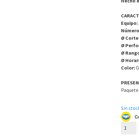
Hecho e
CARACT
Equipo:
Número
Ø Corte
Ø Perfo
Ø Rang
Ø Horar
Color:
G
PRESEN
Paquete 
Sin stock
C
CG5853
Circular