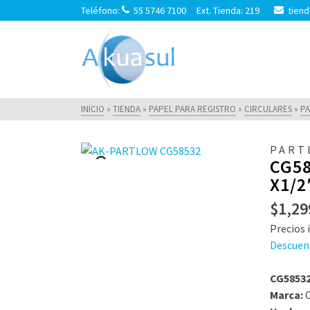
Teléfono:
55 5746 7100 Ext. Tienda: 219
tiend
INICIO
»
TIENDA
»
PAPEL PARA REGISTRO
»
CIRCULARES
»
P
PART
CG58
X1/2
$
1,29
Precios i
Descuen
CG58532
Marca:
C