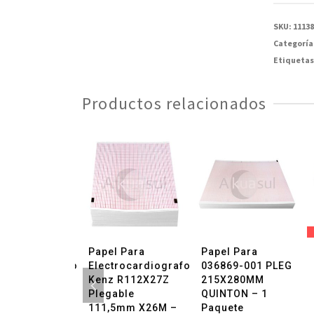
Partlow
11-
SKU:
1113
27/32"
Categoría
X1/2"
Etiquetas
-
Paquete
Productos relacionados
con
100
Piezas
cantida
l Para
Papel Para
Papel Para
trocardiografo
Electrocardiografo
036869-001 PLEG
CG-54828
Kenz R112X27Z
215X280MM
o 112mm X
Plegable
QUINTON – 1
– 1 Pieza
111,5mm X26M –
Paquete