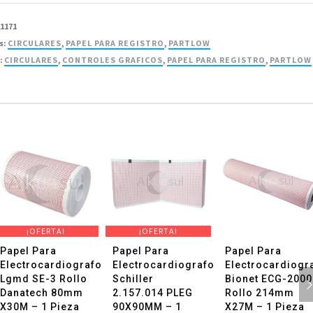
81171
s:
CIRCULARES
,
PAPEL PARA REGISTRO
,
PARTLOW
:
CIRCULARES
,
CONTROLES GRAFICOS
,
PAPEL PARA REGISTRO
,
PARTLOW
d
¡OFERTA!
¡OFERTA!
Papel Para
Papel Para
Papel Para
Electrocardiografo
Electrocardiografo
Electrocardiogr
Lgmd SE-3 Rollo
Schiller
Bionet ECG-2000
Danatech 80mm
2.157.014 PLEG
Rollo 214mm
X30M – 1 Pieza
90X90MM – 1
X27M – 1 Pieza