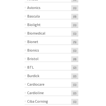
Avionics
(1)
Bascula
(0)
Biolight
(1)
Biomedical
(1)
Bionet
(5)
Bionics
(1)
Bristol
(0)
BTL
(2)
Burdick
(2)
Cardiocare
(1)
Cardioline
(2)
Ciba Corning
(1)