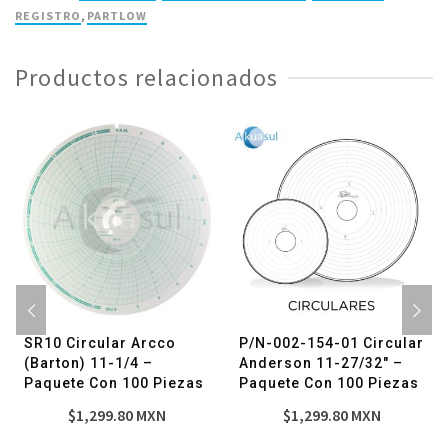
1/2"
REGISTRO
,
PARTLOW
-
Paquete
Productos relacionados
con
100
piezas
cantidad
SR10 Circular Arcco
P/N-002-154-01 Circular
(Barton) 11-1/4 –
Anderson 11-27/32″ –
Paquete Con 100 Piezas
Paquete Con 100 Piezas
$
1,299.80
MXN
$
1,299.80
MXN