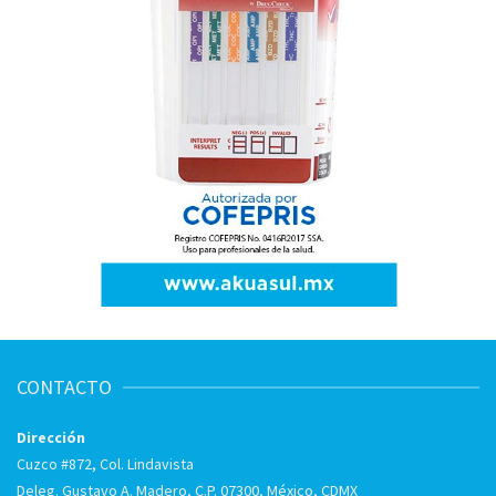
CONTACTO
Dirección
Cuzco #872, Col. Lindavista
Deleg. Gustavo A. Madero, C.P. 07300, México, CDMX