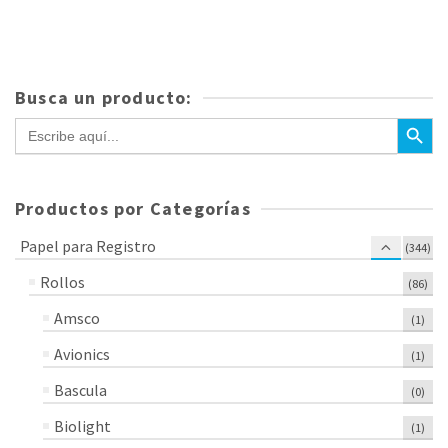
Busca un producto:
Botón de bús
Buscar:
Productos por Categorías
Papel para Registro
(344)
Rollos
(86)
Amsco
(1)
Avionics
(1)
Bascula
(0)
Biolight
(1)