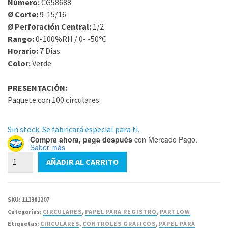
Número:
CG58688
Ø Corte:
9-15/16
Ø Perforación Central:
1/2
Rango:
0-100%RH / 0- -50ºC
Horario:
7 Días
Color:
Verde
PRESENTACIÓN:
Paquete con 100 circulares.
Sin stock. Se fabricará especial para ti.
Compra ahora, paga después
con Mercado Pago.
Saber más
CG58688
AÑADIR AL CARRITO
Circular
Partlow
9"
SKU:
111381207
15/16
Categorías:
CIRCULARES
,
PAPEL PARA REGISTRO
,
PARTLOW
x
Etiquetas:
CIRCULARES
,
CONTROLES GRAFICOS
,
PAPEL PARA