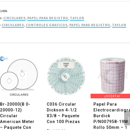
71496
s:
CIRCULARES
,
PAPEL PARA REGISTRO
,
TAYLOR
:
CIRCULARES
,
CONTROLES GRAFICOS
,
PAPEL PARA REGISTRO
,
TAYLOR
d
¡OFERTA!
Br-20000(B 0-
C036 Circular
Papel Para
20000-12)
Dickson 4-1/2
Electrocardiogr
Circular
X3/8 – Paquete
Burdick
American Meter
Con 100 Piezas
P/N007958-19M
– Paquete Con
Rollo 50mm – 1