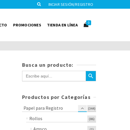
INCIAR SESIÓN/REGISTRO
0
CTO
PROMOCIONES
TIENDA EN LÍNEA
Busca un producto:
Botón de búsqueda
Buscar:
Productos por Categorías
Papel para Registro
(344)
Rollos
(86)
Amsco
(1)