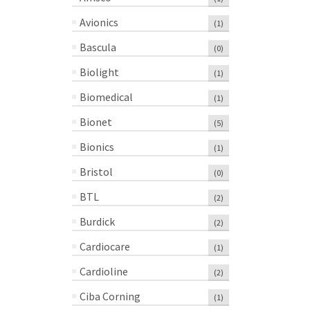
Avionics
(1)
Bascula
(0)
Biolight
(1)
Biomedical
(1)
Bionet
(5)
Bionics
(1)
Bristol
(0)
BTL
(2)
Burdick
(2)
Cardiocare
(1)
Cardioline
(2)
Ciba Corning
(1)