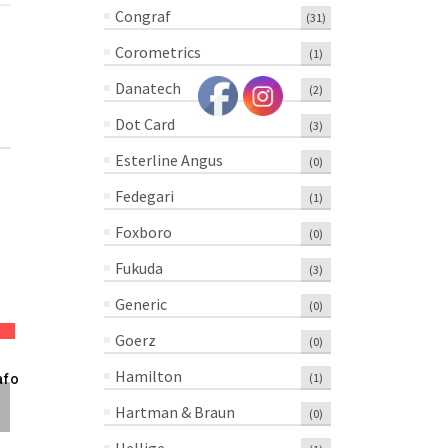
Congraf
(31)
Corometrics
(1)
Danatech
(2)
Dot Card
(3)
Esterline Angus
(0)
Fedegari
(1)
Foxboro
(0)
Fukuda
(3)
Generic
(0)
¡OFERTA!
¡OFERTA
Goerz
(0)
Papel Para
6282-240
Papel Para
Hamilton
(1)
afo
Electrocardiografo
Circular United
Electrocard
Waltvick 9100-
Electric 6 X1/2 –
Welch Allyn
Hartman & Braun
(0)
029-50 Rollo
Paquete Con 50
P/N94018-0
Mortara 210mm
Piezas
PLEG