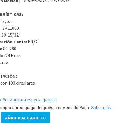
n México
|
Certificado ISO 9001:2015
ERÍSTICAS:
Taylor
:
3K21000
:
10-15/32″
ración Central:
1/2″
o:
80-280
io:
24 Horas
erde
TACIÓN:
con 100 circulares.
. Se fabricará especial para ti.
ompra ahora, paga después
con Mercado Pago.
Saber más
AÑADIR AL CARRITO