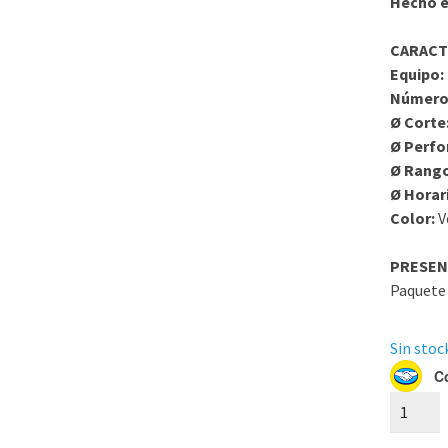
Hecho e
CARACT
Equipo:
Número
Ø Corte
Ø Perfo
Ø Rang
Ø Horar
Color:
V
PRESEN
Paquete 
Sin stock
C
3K21000
Circular