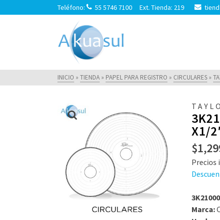
Teléfono:
55 5746 7100 Ext. Tienda: 219
tiend
INICIO
»
TIENDA
»
PAPEL PARA REGISTRO
»
CIRCULARES
»
T
TAYL
3K21
X1/2
$
1,29
Precios i
Descuen
3K21000
Marca:
C