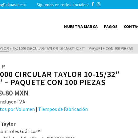
a@akuasul.mx Síguenos en redes sociales:
NUESTRA MARCA
PAGOS
CONTA
AYLOR
»
3K21000 CIRCULAR TAYLOR 10-15/32″ X1/2″ – PAQUETE CON 100 PIEZAS
OR
000 CIRCULAR TAYLOR 10-15/32″
″ – PAQUETE CON 100 PIEZAS
9.80
MXN
ncluyen I.V.A
tos por Volumen
|
Tiempos de Fabricación
 Taylor
ontroles Gráficos®