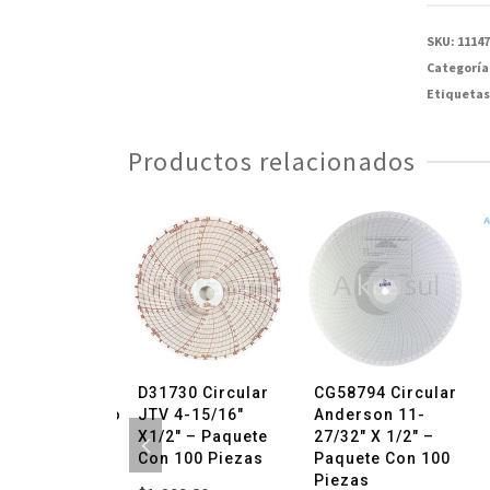
Taylor
10-
SKU:
1114
15/32"
Categoría
X1/2"
Etiquetas
-
Paquete
Productos relacionados
con
100
Piezas
cantida
¡OFERTA!
l Para
D31730 Circular
CG58794 Circular
trocardiografo
JTV 4-15/16″
Anderson 11-
h Allyn
X1/2″ – Paquete
27/32″ X 1/2″ –
94018-0000
Con 100 Piezas
Paquete Con 100
G
Piezas