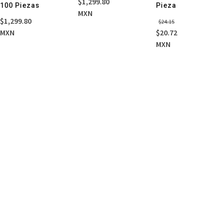
$
1,299.80
100 Piezas
Pieza
MXN
El
El
$
1,299.80
$
24.15
precio
precio
MXN
$
20.72
original
actual
MXN
era:
es:
$24.15.
$20.72.