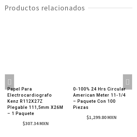
NIHON
Productos relacionados
KOHDEN
-
1
Paquete
cantidad
Papel Para
0-100% 24 Hrs Circular
Electrocardiografo
American Meter 11-1/4
Kenz R112X27Z
– Paquete Con 100
Plegable 111,5mm X26M
Piezas
– 1 Paquete
$
1,299.80
MXN
$
307.34
MXN