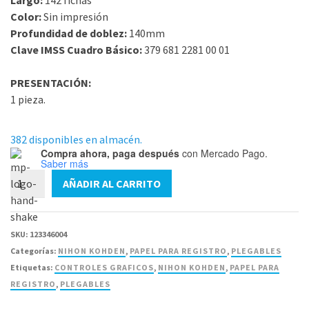
Largo:
142 fichas
Color:
Sin impresión
Profundidad de doblez:
140mm
Clave IMSS Cuadro Básico:
379 681 2281 00 01
PRESENTACIÓN:
1 pieza.
382 disponibles en almacén.
Compra ahora, paga después
con Mercado Pago.
Saber más
Papel
AÑADIR AL CARRITO
para
Desfibrilador
FQW110-
SKU:
123346004
2-
Categorías:
NIHON KOHDEN
,
PAPEL PARA REGISTRO
,
PLEGABLES
140
Etiquetas:
CONTROLES GRAFICOS
,
NIHON KOHDEN
,
PAPEL PARA
PLEG
REGISTRO
,
PLEGABLES
109X140MM