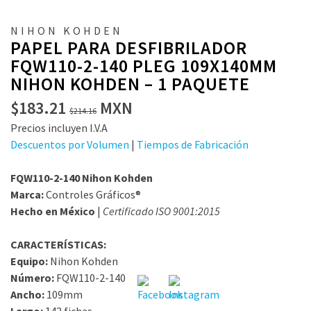
NIHON KOHDEN
PAPEL PARA DESFIBRILADOR
FQW110-2-140 PLEG 109X140MM
NIHON KOHDEN – 1 PAQUETE
El
El
$
183.21
MXN
$
214.16
precio
precio
Precios incluyen I.V.A
original
actual
Descuentos por Volumen
|
Tiempos de Fabricación
era:
es:
$214.16.
$183.21.
FQW110-2-140 Nihon Kohden
Marca:
Controles Gráficos®
Hecho en México
|
Certificado ISO 9001:2015
CARACTERÍSTICAS:
Equipo:
Nihon Kohden
Número:
FQW110-2-140
Ancho:
109mm