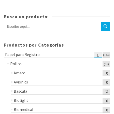
Busca un producto:
Botón de bús
Buscar:
Productos por Categorías
Papel para Registro
(344)
Rollos
(86)
Amsco
(1)
Avionics
(1)
Bascula
(0)
Biolight
(1)
Biomedical
(1)