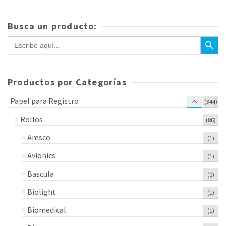
Busca un producto:
Botón de bús
Buscar:
Productos por Categorías
Papel para Registro
(344)
Rollos
(86)
Amsco
(1)
Avionics
(1)
Bascula
(0)
Biolight
(1)
Biomedical
(1)