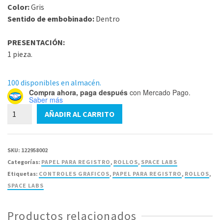
Color:
Gris
Sentido de embobinado:
Dentro
PRESENTACIÓN:
1 pieza.
100 disponibles en almacén.
Compra ahora, paga después
con Mercado Pago.
Saber más
Papel
AÑADIR AL CARRITO
para
1862380-
GA
SKU:
122958002
Rollo
Categorías:
PAPEL PARA REGISTRO
,
ROLLOS
,
SPACE LABS
Space
Etiquetas:
CONTROLES GRAFICOS
,
PAPEL PARA REGISTRO
,
ROLLOS
,
Labs
SPACE LABS
49,5mm
X32M
Productos relacionados
-