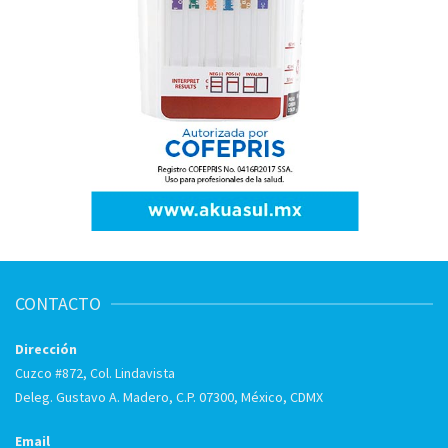
CONTACTO
Dirección
Cuzco #872, Col. Lindavista
Deleg. Gustavo A. Madero, C.P. 07300, México, CDMX
Email