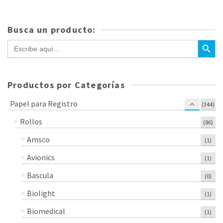
era:
es:
$176.00.
$150.48.
Busca un producto:
Botón de bús
Buscar:
Productos por Categorías
Papel para Registro
(344)
Rollos
(86)
Amsco
(1)
Avionics
(1)
Bascula
(0)
Biolight
(1)
Biomedical
(1)