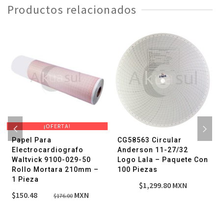
Productos relacionados
¡OFERTA!
Papel Para
CG58563 Circular
Electrocardiografo
Anderson 11-27/32
Waltvick 9100-029-50
Logo Lala – Paquete Con
Rollo Mortara 210mm –
100 Piezas
1 Pieza
$
1,299.80
MXN
El
El
$
150.48
MXN
$
176.00
precio
precio
original
actual