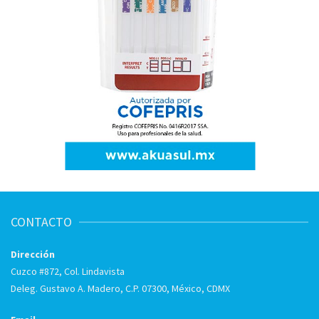
CONTACTO
Dirección
Cuzco #872, Col. Lindavista
Deleg. Gustavo A. Madero, C.P. 07300, México, CDMX