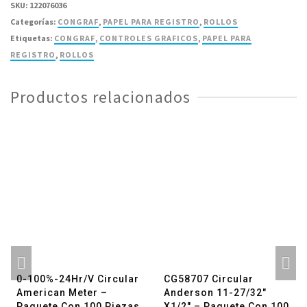
SKU:
122076036
Rollo
Categorías:
CONGRAF
,
PAPEL PARA REGISTRO
,
ROLLOS
Congraf
Etiquetas:
CONGRAF
,
CONTROLES GRAFICOS
,
PAPEL PARA
108.5mm
REGISTRO
,
ROLLOS
X20M
-
Productos relacionados
1
Pieza
cantidad
0-100%-24Hr/V Circular
CG58707 Circular
American Meter –
Anderson 11-27/32″
Paquete Con 100 Piezas
X1/2″ – Paquete Con 100