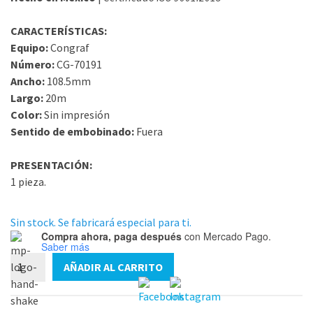
CARACTERÍSTICAS:
Equipo:
Congraf
Número:
CG-70191
Ancho:
108.5mm
Largo:
20m
Color:
Sin impresión
Sentido de embobinado:
Fuera
PRESENTACIÓN:
1 pieza.
Sin stock. Se fabricará especial para ti.
Compra ahora, paga después
con Mercado Pago.
Saber más
Papel
AÑADIR AL CARRITO
para
CG-
70191