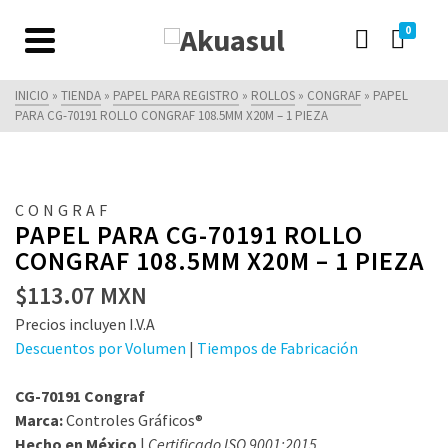
0
INICIO
»
TIENDA
»
PAPEL PARA REGISTRO
»
ROLLOS
»
CONGRAF
»
PAPEL
PARA CG-70191 ROLLO CONGRAF 108.5MM X20M – 1 PIEZA
CONGRAF
PAPEL PARA CG-70191 ROLLO
CONGRAF 108.5MM X20M – 1 PIEZA
$
113.07
MXN
Precios incluyen I.V.A
Descuentos por Volumen
|
Tiempos de Fabricación
CG-70191 Congraf
Marca:
Controles Gráficos®
Hecho en México
|
Certificado ISO 9001:2015