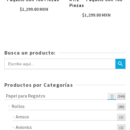
Piezas
$
1,299.80
MXN
$
1,299.80
MXN
Busca un producto:
Botón de bús
Buscar:
Productos por Categorías
Papel para Registro
(344)
Rollos
(86)
Amsco
(1)
Avionics
(1)