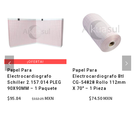
cantidad
¡OFERTA!
Papel Para
Papel Para
Electrocardiografo
Electrocardiografo Btl
Schiller 2.157.014 PLEG
CG-54828 Rollo 112mm
90X90MM – 1 Paquete
X 70″ – 1 Pieza
El
El
$
95.84
MXN
$
74.50
MXN
$
112.25
precio
precio
original
actual
era:
es:
$112.25.
$95.84.