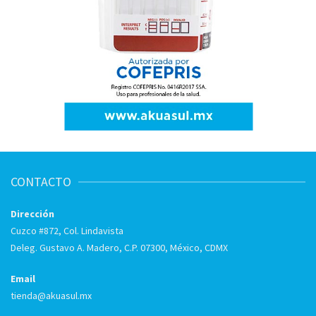
CONTACTO
Dirección
Cuzco #872, Col. Lindavista
Deleg. Gustavo A. Madero, C.P. 07300, México, CDMX
Email
tienda@akuasul.mx