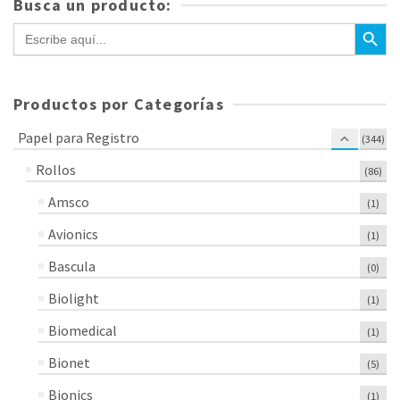
Busca un producto:
Botón de bús
Buscar:
Productos por Categorías
Papel para Registro
(344)
Rollos
(86)
Amsco
(1)
Avionics
(1)
Bascula
(0)
Biolight
(1)
Biomedical
(1)
Bionet
(5)
Bionics
(1)