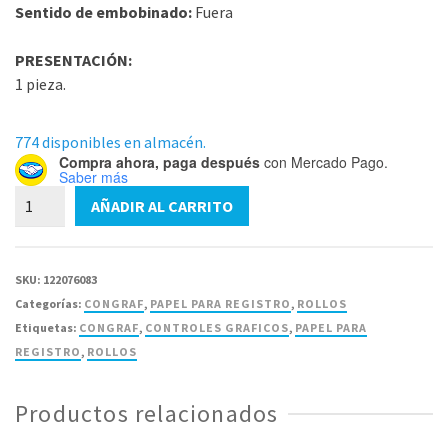
Sentido de embobinado:
Fuera
PRESENTACIÓN:
1 pieza.
774 disponibles en almacén.
Compra ahora, paga después
con Mercado Pago.
Saber más
Papel
AÑADIR AL CARRITO
para
CG-
70282
SKU:
122076083
Rollo
Categorías:
CONGRAF
,
PAPEL PARA REGISTRO
,
ROLLOS
Congraf
Etiquetas:
CONGRAF
,
CONTROLES GRAFICOS
,
PAPEL PARA
112mm
REGISTRO
,
ROLLOS
X26M
-
Productos relacionados
1
Pieza