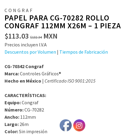
CONGRAF
PAPEL PARA CG-70282 ROLLO
CONGRAF 112MM X26M – 1 PIEZA
El
El
$
113.03
MXN
$
132.34
precio
precio
Precios incluyen I.V.A
original
actual
Descuentos por Volumen
|
Tiempos de Fabricación
era:
es:
$132.34.
$113.03.
CG-70342 Congraf
Marca:
Controles Gráficos®
Hecho en México
|
Certificado ISO 9001:2015
CARACTERÍSTICAS:
Equipo:
Congraf
Número:
CG-70282
Ancho:
112mm
Largo:
26m
Color:
Sin impresión