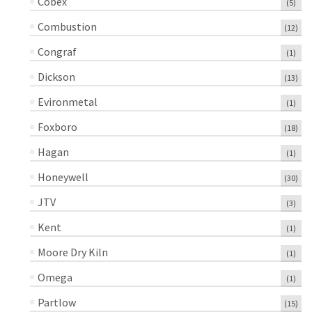
Cobex
(5)
Combustion
(12)
Congraf
(1)
Dickson
(13)
Evironmetal
(1)
Foxboro
(18)
Hagan
(1)
Honeywell
(30)
JTV
(3)
Kent
(1)
Moore Dry Kiln
(1)
Omega
(1)
Partlow
(15)