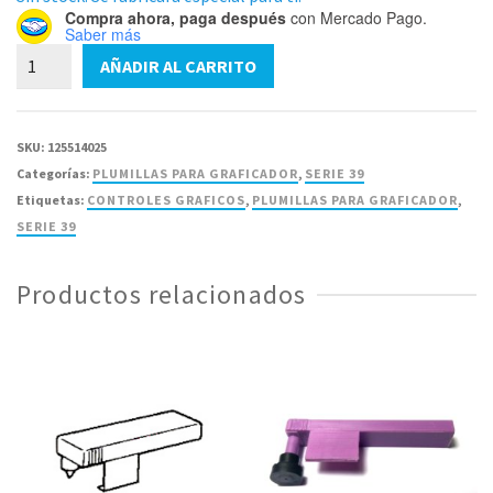
Compra ahora, paga después
con Mercado Pago.
Saber más
82-
AÑADIR AL CARRITO
39-
0306-
06
SKU:
125514025
Pluma
Categorías:
PLUMILLAS PARA GRAFICADOR
,
SERIE 39
Serie
Etiquetas:
CONTROLES GRAFICOS
,
PLUMILLAS PARA GRAFICADOR
,
39
SERIE 39
-
Paquete
Productos relacionados
con
6
piezas
cantidad