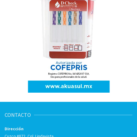
CONTACTO
Dirección
Cuzco #872, Col. Lindavista