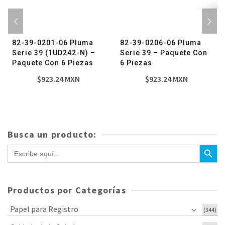
82-39-0201-06 Pluma
82-39-0206-06 Pluma
Serie 39 (1UD242-N) –
Serie 39 – Paquete Con
Paquete Con 6 Piezas
6 Piezas
$
923.24
MXN
$
923.24
MXN
Busca un producto:
Botón de bús
Buscar:
Productos por Categorías
Papel para Registro
(344)